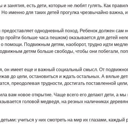
 и занятия, есть дети, которые не любят гулять. Как правило
 Но именно для таких детей прогулка чрезвычайно важна, 
предоставляет однодневный поход. Ребенок должен сам не
надо пройти больше часа пешком) оказывается для детей н
 о помощи. Подвижным детям, наоборот, трудно идти медленн
подвижным детям больше свободы, чтобы они побегали, поп
я, он имеет еще и важный социальный смысл. От подвижног
ежав до цели, остановиться и ждать остальных. А вялые де
атся, преодолевая трудности, достигать поставленной цели, а
ила вам новое открытие. Чаще всего его делают дети, а мы
казывается головой медведя, на резных наличниках деревя
детьми: учиться у них смотреть на мир их глазами, каждый р