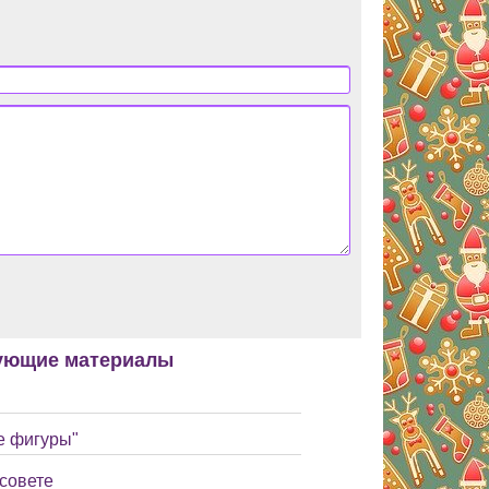
ующие материалы
е фигуры"
совете