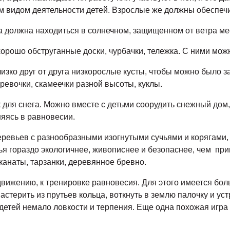
 видом деятельности детей. Взрослые же должны обеспечит
а должна находиться в солнечном, защищенном от ветра ме
хорошо обструганные доски, чурбачки, тележка. С ними мож
изко друг от друга низкорослые кусты, чтобы можно было за
еревочки, скамеечки разной высоты, куклы.
к для снега. Можно вместе с детьми соорудить снежный дом,
няясь в равновесии.
еревьев с разнообразными изогнутыми сучьями и корягами, 
евья гораздо экологичнее, живописнее и безопаснее, чем п
канаты, тарзанки, деревянное бревно.
вижению, к тренировке равновесия. Для этого имеется бол
астерить из прутьев кольца, воткнуть в землю палочку и ус
 детей немало ловкости и терпения. Еще одна похожая игра 