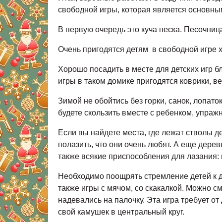
свободной игры, которая является основным
В первую очередь это куча песка. Песочниц
Очень пригодятся детям в свободной игре 
Хорошо посадить в месте для детских игр бл
игры в таком домике пригодятся коврики, в
Зимой не обойтись без горки, санок, лопато
будете скользить вместе с ребенком, упраж
Если вы найдете места, где лежат стволы д
полазить, что они очень любят. А еще дер
также всякие приспособления для лазания: 
Необходимо поощрять стремление детей к д
также игры с мячом, со скакалкой. Можно см
надевались на палочку. Эта игра требует от
свой камушек в центральный круг.