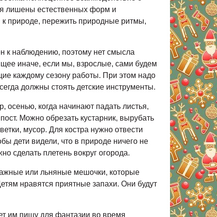
ния лишены естественных форм и
 к природе, пережить природные ритмы,
ен к наблюдению, поэтому нет смысла
щее иначе, если мы, взрослые, сами будем
щие каждому сезону работы. При этом надо
сегда должны стоять детские инструменты.
, осенью, когда начинают падать листья,
мпост. Можно обрезать кустарник, вырубать
ветки, мусор. Для костра нужно отвести
бы дети видели, что в природе ничего не
но сделать плетень вокруг огорода.
мажные или льняные мешочки, которые
етям нравятся приятные запахи. Они будут
ает им пищу для фантазии во время