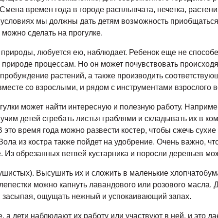
 Смена времен года в городе расплывчата, нечетка, расте
х условиях мы должны дать детям возможность приобщаться
 можно сделать на прогулке.
 природы, любуется ею, наблюдает. Ребенок еще не способ
 природе процессам. Но он может почувствовать происходя
 пробуждение растений, а также производить соответствую
вместе со взрослыми, и рядом с инструментами взрослого в
улки может найти интересную и полезную работу. Например
 учим детей сгребать листья граблями и складывать их в ко
 это время года можно развести костер, чтобы сжечь сухие 
ола из костра также пойдет на удобрение. Очень важно, что
. Из обрезанных ветвей кустарника и поросли деревьев мож
ушистых). Высушить их и сложить в маленькие хлопчатобу
лепестки можно капнуть лавандового или розового масла. Д
ы, засыпая, ощущать нежный и успокаивающий запах.
, а дети наблюдают их работу или участвуют в ней, и это д