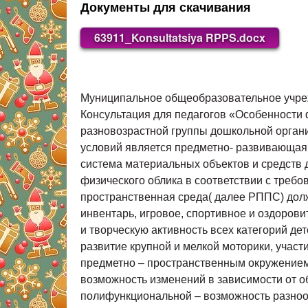
Документы для скачивания
63911_Konsultatsiya RPPS.docx
Муниципальное общеобразовательное учреждение «Кукуйский центр образования» структурное подразделение Кукуйский детский сад Консультация для педагогов «Особенности формирования современной качественной предметно- развивающей среды в условиях разновозрастной группы дошкольной организации в свете требований ФГОС ДО » Подготовила воспитатель: Суханова Ж. Ю. Одним из важнейших условий является предметно- развивающая среда, построению которой надо уделить особое внимание. Предметная развивающая среда- это: - система материальных объектов и средств деятельности ребенка, функционально моделирующая содержание развития его духовного и физического облика в соответствии с требованиями основной общ ей программы. . В соответствии с п. 3. 3 ФГОС ДО развивающая предметно – пространственная среда( далее РППС) должна быть: – содержательно – насыщенной – среда до лжна включать средства обучения, материалы, инвентарь, игровое, спортивное и оздоровительное оборудование, которые позволяют обеспечить: – игровую, познавательную, исследовательскую и творческую активность всех категорий детей, экспериментирование с материалами, доступными детям; – двигательную активность, в том числе развитие крупной и мелкой моторики, участие в подвижных играх и соревнованиях; – эмоциональное благополучие детей во взаимодействии с предметно – пространственным окружением; – возможность самовыражения детей; – трансформируемой – среда должна обеспечивать возможность изменений в зависимости от образовательной ситуации, в том числе меняющихся интересов и возможностей детей; – полифункциональной – возможность разнообразного использования составляющих РППС в разных видах детской активности; наличие полифункциональных предметов, не обладающих жёстко закреплённым способом употребления и пригодных для использования в разных видах детской активности; – вариативной – наличие различных пространств, а также разнообразных материалов, игр, игрушек и оборудования, обеспечивающих свободный выбор детей; периодическая сменяемость игрового материала, появление новых предметов, стимулирующих игровую, двигательную, познавательную и исследовательскую активность детей; – доступной – свободный доступ воспитанников( в том числе детей с ограниченными возможностями здоровья) во все помещения, где осуществляется образовательная деятельность, к играм, игрушкам, материалам, пособиям, обеспечивающим все основные виды детской активности, исправность и сохранность материалов и оборудования, – безопасной – все элементы среды должны соответствовать требованиям по обеспечению надёжности и безопасность их использования, такими как санитарно – эпидемиологические правила и нормативы и правила пожарной безопасности. Организация РППС в соответствии с ФГОС строится таким образом, чтобы предоставить возможность педагогам наиболее эффективно развивать индивидуальность каждого ребенка с учетом его способностей, возраста интересов, склонностей, уровня активности. При оформлении предметной среды в разновозрастной группе учитываю закономерности психического развития детей. Развивающая среда группового пространства организована так, чтобы каждый ребёнок имел возможность свободно заниматься любимым делом, а также объединиться с группо й детей по интересам. Для того чтобы избежать скученности детей в одном