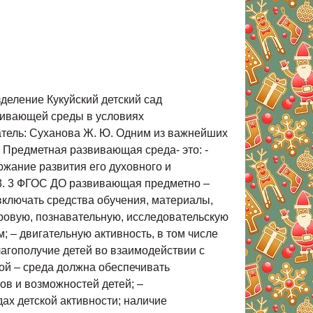
и о жизни школьников, школьные принадлежности, фотографии школьников- старших братьев или сестер, атрибуты для игр в школу. Необходимыми в оборудовании старших дошкольников являются материалы, стимулирующие развитие широких социальных интересов и познавательной активности детей. Это детские энциклопедии, иллюстрированные издания о животном и растительном мире планеты, о жизни людей разных стран, детские журналы, альбомы, проспекты. Насыщенная развивающая предметно – пространственная и образовательная среда становится основой для организации увлекательной, содержательной жизни и разностороннего развития каждого ребенка. Развивающая предметная среда является основным средством формирования личности ребенка и является источником его знаний и социального опыта. Среда, окружающая детей в детском саду, должна обеспечивать безопасность их жизни, способствовать укреплению здоровья и закаливанию организма каждого их них. . Что должен знать педагог при организации развивающей предметно- пространственной среды в группе: Среда должна выполнять образовательную, развивающую, воспитывающую, стимулирующую, организованную, коммуникативную функции. Но самое главное – она должна работать на развитие самостоятельности и самодеятельности ребенка. Необходимо гибкое и вариативное использование пространства. Среда должна служить удовлетворению потребностей и интересов ребенка. Форма и дизайн предметов направлены на безопасность и соответствовать возрасту детей группы. Элементы декора должны быть легко сменяемыми. В каждой группе необходимо предусмотреть место для детской экспериментальной деятельности. Организуя предметную среду в групповом помещении, необходимо учитывать закономерности психического развития, показатели их здоровья, психофизиологические и коммуникативные особенности, уровень общего и речевого развития, а также показатели эмоциональной сферы. Цветовая палитра должна быть представлена теплыми, пастельными тонами. При создании развивающего пространства в групповом помещении необходимо учитывать ведущую роль игровой деятельности. Развивающая предметно – пространственная среда группы должна меняться в зависимости от возрастных особенностей детей, периода обучения, образовательной программ Таким образом, создание оптимальных условий предметно- развивающей среды, учет