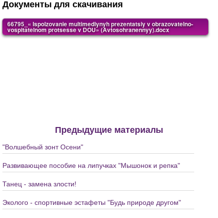
Документы для скачивания
66795_« Ispolzovanie multimediynyh prezentatsiy v obrazovatelno-
vospitatelnom protsesse v DOU» (Avtosohranennyy).docx
Предыдущие материалы
"Волшебный зонт Осени"
Развивающее пособие на липучках "Мышонок и репка"
Танец - замена злости!
Эколого - спортивные эстафеты "Будь природе другом"