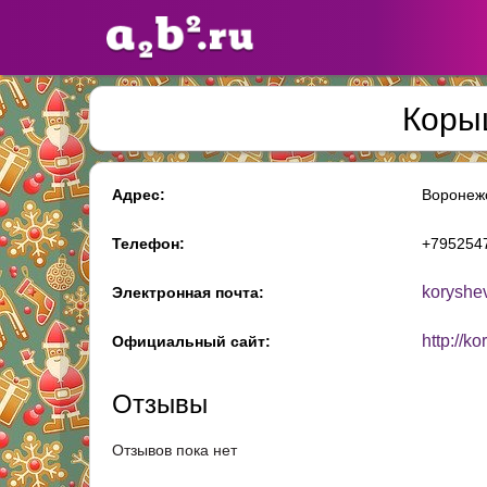
Коры
Сайты
педагогов
Адрес:
Воронежс
Добавлено — 10947
Добавлен
Телефон:
+795254
koryshe
Электронная почта:
http://k
Официальный сайт:
Отзывы
Отзывов пока нет