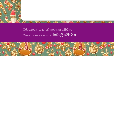
Образовательный портал a2b2.ru
info@a2b2.ru
Электронная почта: