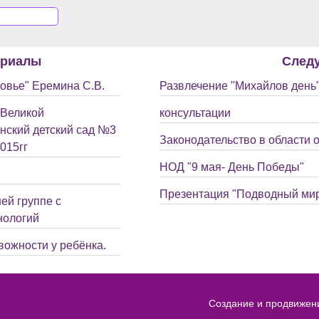
ериалы
След
ровье" Еремина С.В.
Развлечение "Михайлов день
 Великой
консультации
нский детский сад №3
Законодательство в области 
015гг
НОД "9 мая- День Победы"
Презентация "Подводный ми
ей группе с
нологий
вожности у ребёнка.
Создание и продвижен