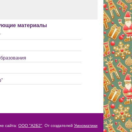
ующие материалы
"
образования
р"
ие сайта:
ООО "А2Б2"
. От создателей
Умноматики