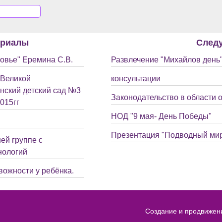
ериалы
След
ровье" Еремина С.В.
Развлечение "Михайлов день
 Великой
консультации
нский детский сад №3
Законодательство в области 
015гг
НОД "9 мая- День Победы"
Презентация "Подводный ми
ей группе с
нологий
вожности у ребёнка.
Создание и продвижен