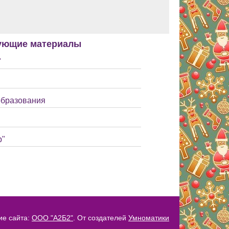
ующие материалы
"
образования
р"
ие сайта:
ООО "А2Б2"
. От создателей
Умноматики