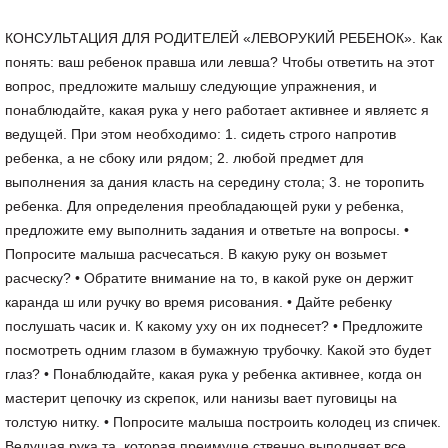
КОНСУЛЬТАЦИЯ ДЛЯ РОДИТЕЛЕЙ «ЛЕВОРУКИЙ РЕБЕНОК». Как
понять: ваш ребенок правша или левша? Чтобы ответить на этот
вопрос, предложите малышу следующие упражнения, и
понаблюдайте, какая рука у него работает активнее и являетс я
ведущей. При этом необходимо: 1. сидеть строго напротив
ребенка, а не сбоку или рядом; 2. любой предмет для
выполнения за дания класть на середину стола; 3. не торопить
ребенка. Для определения преобладающей руки у ребенка,
предложите ему выполнить задания и ответьте на вопросы. •
Попросите малыша расчесаться. В какую руку он возьмет
расческу? • Обратите внимание на то, в какой руке он держит
каранда ш или ручку во время рисования. • Дайте ребенку
послушать часик и. К какому уху он их поднесет? • Предложите
посмотреть одним глазом в бумажную трубочку. Какой это будет
глаз? • Понаблюдайте, какая рука у ребенка активнее, когда он
мастерит цепочку из скрепок, или нанизы вает пуговицы на
толстую нитку. • Попросите малыша построить колодец из спичек.
Ведущая рука та, которая преимуще ственно выполняет все