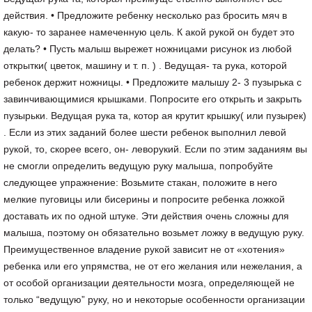
действия. • Предложите ребенку несколько раз бросить мяч в
какую- то заранее намеченную цель. К акой рукой он будет это
делать? • Пусть малыш вырежет ножницами рисунок из любой
открытки( цветок, машину и т. п. ) . Ведущая- та рука, которой
ребенок держит ножницы. • Предложите малышу 2- 3 пузырька с
завинчивающимися крышками. Попросите его открыть и закрыть
пузырьки. Ведущая рука та, котор ая крутит крышку( или пузырек)
. Если из этих заданий более шести ребенок выполнил левой
рукой, то, скорее всего, он- леворукий. Если по этим заданиям вы
не смогли определить ведущую руку малыша, попробуйте
следующее упражнение: Возьмите стакан, положите в него
мелкие пуговицы или бисерины и попросите ребенка ложкой
доставать их по одной штуке. Эти действия очень сложны для
малыша, поэтому он обязательно возьмет ложку в ведущую руку.
Преимущественное владение рукой зависит не от «хотения»
ребенка или его упрямства, не от его желания или нежелания, а
от особой организации деятельности мозга, определяющей не
только “ведущую” руку, но и некоторые особенности организации