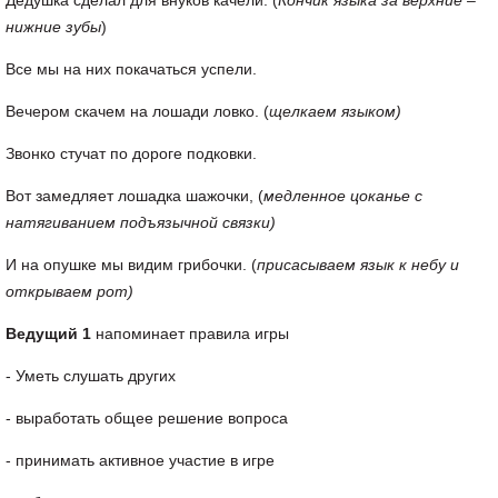
Дедушка сделал для внуков качели. (
Кончик языка за верхние –
нижние зубы
)
Все мы на них покачаться успели.
Вечером скачем на лошади ловко. (
щелкаем языком)
Звонко стучат по дороге подковки.
Вот замедляет лошадка шажочки, (
медленное цоканье с
натягиванием подъязычной связки)
И на опушке мы видим грибочки. (
присасываем язык к небу и
открываем рот)
Ведущий 1
напоминает правила игры
- Уметь слушать других
- выработать общее решение вопроса
- принимать активное участие в игре