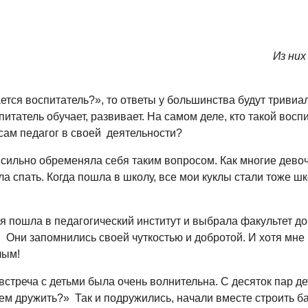
Из них
тся воспитатель?», то ответы у большинства будут тривиа
итатель обучает, развивает. На самом деле, кто такой восп
сам педагог в своей деятельности?
сильно обременяла себя таким вопросом. Как многие девочки
а спать. Когда пошла в школу, все мои куклы стали тоже шк
 пошла в педагогический институт и выбрала факультет д
 Они запомнились своей чуткостью и добротой. И хотя мне н
лым!
 встреча с детьми была очень волнительна. С десяток пар де
дем дружить?» Так и подружились, начали вместе строить 