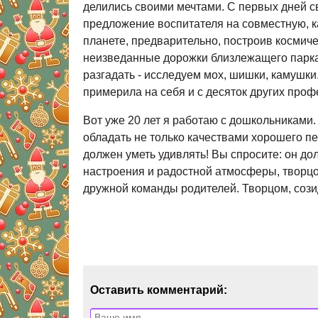
делились своими мечтами. С первых дней с
предложение воспитателя на совместную, к
планете, предварительно, построив космиче
неизведанные дорожки близлежащего парка. 
разгадать - исследуем мох, шишки, камушки
примерила на себя и с десяток других профе
Вот уже 20 лет я работаю с дошкольниками.
обладать не только качествами хорошего п
должен уметь удивлять! Вы спросите: он д
настроения и радостной атмосферы, творцо
дружной команды родителей. Творцом, соз
Оставить комментарий: