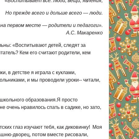
«Воспитывает все: люди, вещи, явления,
Но прежде всего и дольше всего — люди.
 на первом месте — родители и педагоги».
А.С. Макаренко
льны: «Воспитывают детей, следят за
итатель? Кем его считают родители, кем
, в детстве я играла с куклами,
ольниками, и мы проводили уроки-- читали,
ошкольного образования.Я просто
е очень нравилось спать в садике, но зато,
тских глаз изучают тебя, как диковинку! Моя
башню-дворец, потом вместе рисовали,