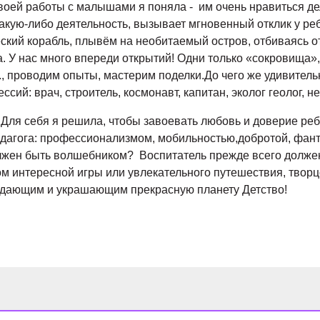
воей работы с малышами я поняла - им очень нравиться де
акую-либо деятельность, вызывает мгновенный отклик у реб
ский корабль, плывём на необитаемый остров, отбиваясь от
У нас много впереди открытий! Одни только «сокровища», 
., проводим опыты, мастерим поделки.До чего же удивительн
ссий: врач, строитель, космонавт, капитан, эколог геолог, 
 Для себя я решила, чтобы завоевать любовь и доверие реб
едагога: профессионализмом, мобильностью,добротой, фант
олжен быть волшебником? Воспитатель прежде всего долже
м интересной игры или увлекательного путешествия, творцо
идающим и украшающим прекрасную планету Детство!