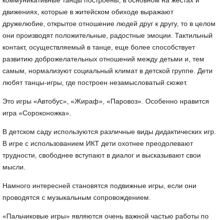
коммуникативные танцы построены, в основном на жестах и
движениях, которые в житейском обиходе выражают
дружелюбие, открытое отношение людей друг к другу, то в целом
они производят положительные, радостные эмоции. Тактильный
контакт, осуществляемый в танце, еще более способствует
развитию доброжелательных отношений между детьми и, тем
самым, нормализуют социальный климат в детской группе. Дети
любят танцы-игры, где построен незамысловатый сюжет.
Это игры
«Автобус»
,
«Жираф»
,
«Паровоз»
. Особенно нравится
игра
«Сороконожка»
.
В детском саду используются различные виды дидактических игр.
В игре с использованием ИКТ дети охотнее преодолевают
трудности, свободнее вступают в диалог и высказывают свои
мысли.
Намного интересней становятся подвижные игры, если они
проводятся с музыкальным сопровождением.
«Пальчиковые игры»
являются очень важной частью работы по