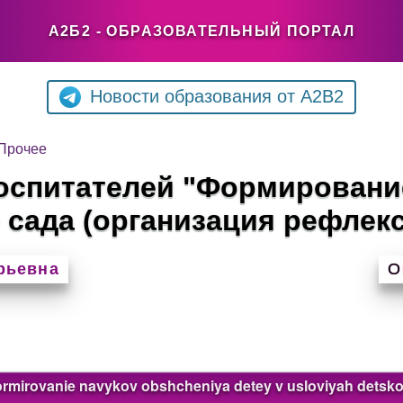
А2Б2 - ОБРАЗОВАТЕЛЬНЫЙ ПОРТАЛ
Новости образования от A2B2
Прочее
воспитателей "Формирован
о сада (организация рефлек
рьевна
О
ormirovanie navykov obshcheniya detey v usloviyah detsko