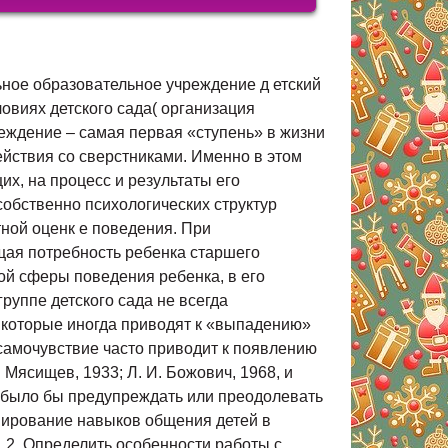
 детей с чувством страха; изучать выражения эмоциональных состояний в мимике. Материал: пиктограмма « страх» 170815135890 Описание. Дети сидят в кругу на стульчиках. Педагог показывает детям пиктограмму «страх» и предлагает попытаться изобразить его на своём лице. Воспитатель. Назовите то, чего вы больше всего боитесь. Давайте все вместе встанем в круг и представим, что у нас большой, огромный страх. Широко разведите руки в стороны. У всех, кто боится, от страха большие глаза( изображ аем большие круглые глаза при помощи рук) . Но страх уменьшается( руками делаем соответствующие движения) , а затем совсем страх исчезает( пожимаем плечами и в недоумении разводим руками) . Посмотрите друг на друга. У вас нет «больших» глаз, знач ит, бояться нечего, страх исчез. « Мое настроение» « Мое настроение» Цель: п родолжать знакомить детей с основными эмоциональными состояниями и их внешними проявлениями. Материал: свеча, спички. Описание. Дети сидят на стульчиках. Воспитатель зажигает свечу, предлагает посмотреть на пламя. В спомнить, с каким настроением вы проснулись, пришли в детский сад( каждый ребёнок делится впечатлениями) . В конце все улыбаю тся друг другу и задувают свечу Событийные круги. Я и другие Я и другие Цель: вырабатывать доброжелательное отношение друг к другу, способствовать сплочению группы. Материал: клубок ниток, спокойная музыка, аудиозапись. Описание. Дети сидят в кругу. В руках у педагога клубок ниток. Воспитатель: Ребята, вы знакомы друг с другом несколько лет. Наш детский сад – это ваш второй дом. Здесь вы проводите целый день, радуетесь, огорчаетесь, здесь ваши друзья. Все вы разные и хорошо знаете достоинства и недостатки каждого. 380365637540 А чтобы вы могли пожелать друг другу, чтобы стать лучше? Подумайте немного( звучит спокойная музыка) и пожелайте это тому, кто сидит с вами рядом. Можно, я начну, а вы продолжите. Я желаю тебе оставаться умной девочкой, послушной, и поменьше плакать из- за пустяков. Затем педагог передает клубок с нитками ребёнку, который сидит рядом, тот желает что- то следующему ребенку и т. д. Когда клубок вернётся к педагогу, дети натягивают нить, представляя, что они составляют одно целое( см. приложение) . Закончите предложение «Я радуюсь, когда…. . » Закончите предложение «Я радуюсь, когда…. . » Цель: Развитие связной реч и, памяти, воображения. Материал: пиктограмма «радость» 520954071120 Описание. Воспитатель. Постарайтесь вспомнить, о каком чувстве вы говорили на прошлом занятии. ( о радости. ) Давайте улыбнёмся друг другу и поговорим, что же такое для вас радость. Подумайте и закончите предложение «Я радуюсь, когда…. » Понятийные круги «Что больше всего люблю делать» «Что больше всего люблю делать» Цель: помочь преодолеть барьеры в общении, развивать навыки понимания себя и других. Материал: клубочек ниток Описание. Дети сидят на стульчиках в кругу. Воспитатель: У меня в руках клубочек. Сейчас мы будем передавать его