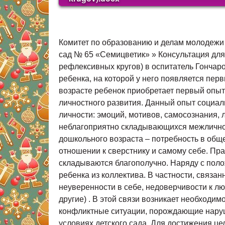
Комитет по образованию и делам молодежи Администрации города Подольска Муниципальное дошкольное образовательное учреждение д етский сад № 65 «Семицветик» » Консультация для воспитателей Формирование навыков общения детей в условиях детского сада( организация рефлексивных кругов) в оспитатель Гончарова Е. Ю. Подольск, 202 1 Дошкольное образовательное учреждение – самая первая «ступень» в жизни ребенка, на которой у него появляется первый коллектив и реальные возможности общения и взаимодействия со сверстниками. Именно в этом возрасте ребенок приобретает первый опыт межличностных контактов, в значительной степени влияющих, на процесс и результаты его личностного развития. Данный опыт социального взаимодействия ребенка определяет формирование собственно психологических структур личности: эмоций, мотивов, самосознания, личностной активности, инициативы и способность к адекватной оценк е поведения. При неблагоприятно складывающихся межличностных взаимоотношениях остается нереализованная ведущая потребность ребенка старшего дошкольного возраста – потребность в общении. Следствием этого являются: нарушение эмоциональной сферы поведения ребенка, в его отношении к сверстнику и самому себе. Практика воспитательной работы показывает, что отношения в группе детского сада не всегда складываются благополучно. Наряду с положительным характером контактов возникают и осложнения, которые иногда приводят к «выпадению» ребенка из коллектива. В частности, связанное с нарушением общения отрицательное эмоциональное самочувствие часто приводит к появлению неуверенности в себе, недоверчивости к людям, вплоть до элементов агрессивности в поведении( В. Н. Мясищев, 1933; Л. И. Божович, 1968, и другие) . В этой связи возникает необходимость разработки конкретных мер, с помощью которых можно было бы предупреждать или преодолевать конфликтные ситуации, порождающие нарушение в общении между детьми группы. Цель работы- формирование навыков общения детей в условиях детского сада. Для достижения цели ставились задачи: 1. Выявить трудности в общении детей. 2. Определить особенности работы с детьми, испытывающими трудности в общении в детском саду. Объект исследования: проблема общения детей. Предмет исследования: содержание общения детей в условиях детского сада. Гипотеза. Предполагается, что при целенаправленном и системном предоставлении возможности совместного проживания и установления отношений в условиях жизненного сообщества свободных, равных друг с другом и взрослыми, возможно устранить трудности в общении детей. Одним из эффективных средств в формирование навыков общения детей в условиях детского сада является проведение рефлексивных кругов. Именно круг, по наблюдению психологов, является его гарантией защищенности, его также можно назвать «атмосферным явлением», п отому что тональность круга, его добросердечность и теплота опр еделяют общую атмосферу жизни де тей группы. В процессе работы в кругу происходит обмен опытом детей, выявляются различные точки зрения, активизируется творч