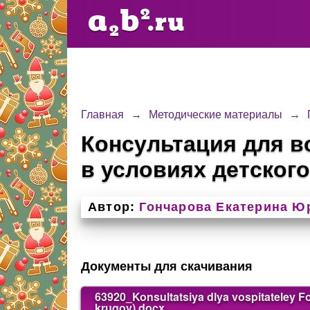
Главная
→
Методические материалы
→
Консультация для 
в условиях детског
Автор:
Гончарова Екатерина Ю
Документы для скачивания
63920_Konsultatsiya dlya vospitateley F
krugov).docx