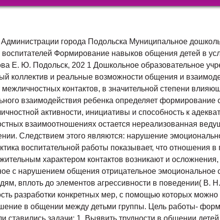
еский потенциал ребенка, формируется навык общения детей. Основная задача рефлексивных кругов заключается в том, чтобы не заставлять, не подавлять, не ломать ребенка, а помочь ему стать самим собой, через познание себя и самовыражение. Только когда ребенок примет себя со всеми своими слабостями и недостатками, когда он признает их и одновременно поймет свои сильные стороны, только тогда у р ебенка сформируется навык свободного общения с взрослыми и детьми. Виды рефлексивных кругов: Л ичностные Цель: способствовать познанию самого себя, своих мыслей, чувств, своего духовного мира, оценка себя в обществе других сверстников и взрослых, развитие речи как средства общения; С обытийные Цель: осмысление собственных действий и состояний( учатся анализировать и передавать своё отношение к событиям прошедшей недел и, дня и частично планировать свою деятельность на будущее) ; Т ворческие Цель: развитие творческого потенциала( дети учатся фантазировать, сочинять) , релаксация, этюды и представления о музыке, красоте, рассказы по воображению и т. п. ; П онятийные Ц е ль: способствовать осмысленному пониманию и восприятию духовной действительности человека, формирование умения решать спорные вопросы и улаживать конфликты с помощью речи. Важно, чтобы в каждой группе дошкольного учреждения, как в любой общности, были свои ритуалы и традиции. Ежедневные ритуалы: Утром обсуждаем все вместе, какой сегодня день, с каким настроением пришёл ребёнок в детский сад, о чём хочется рассказать друзьям, что ребенок ждёт от сегодняшнего дня. Перед свободной работой ребёнок планирует, с каким материалом хочет поработать, прогнозирует свою деятельность, ставит перед собой цель работы После свободной работы подводит итог своей деятельности, анализирует успешность выполнения поставленной цели, планирует организованную образовательную деятельность на завтрашний день. Перед уходом домой( вечером) беседуем, подводим итоги: чем каждому запомнился, понравился сегодняшний день; чему научился за день; что бы хотелось изменить, исправить, как поступить по- другому. Описание рефлексивных кругов с младшими дошкольниками. Личностные круги «Я и моя семья» «Я и моя семья» Цель: формирование детей представление о семье как о людях, которые живут вместе, любят друг друга, заботятся друг о друге; воспитывать желание заботится о близких. Материал: герб семьи, иллюстрированная книга со сказкой «Три медведя». Описание. Дети сидят на стульчиках. Воспитатель. Дети помните сказку «Три медведя»? М ожно сказать, что эта сказка о семье? Почему? Правильно, можно, папа, мама, сыночек – и все они любят друг друга, заботятся друг о друге. - Рассмотрите иллюстрации к сказке и к другим произведениям. Что общего в них вы находите? - Покажите фотографии своей семьи, расскажите, кто на них изображён. - Как сидят члены семьи по отношению друг к другу? ( Близко, рядышком, им хорошо вместе. ) - Как вас называют дома близкие люди? - Как вы называет своих маму, папу, дедушку, бабушку, других членов семьи? - Расскажите об одном и з членов вашей семьи по желанию( см. приложение) . «Что можно делать, а чего нельзя» «Что можно делать, а чего нельзя» Цель: помочь детям понять необходимость соблюдения норм и правил поведения. Материал: текст стихотворения С. Рещикова «Я больше не хочу», мяч. Описание. Дети сидят в круг на стульчиках. Педагог читает стихотворение С. Рещикова «Я больше не хочу». Я больше не хочу! Я больше не хочу! А что я не хочу, сейчас вам расскажу! Руки вам не хочу подать, их буду за спиной держать, Я вам «спасибо» не скажу, и вам не буду отвечать, Не съем я кашу ни за что, не буду пить я молоко! Я зубы чистить не хочу, на бабушку я накричу. Залезу в самую я грязь, пролью воды я дома таз, Испачкаю своё пальто, не лягу спать я ни за что, Залезу в туфлях на диван, язык я покажу всем вам! Вопросы для обсуждения: - Что вы любите делать? - Что вам запрещают делать, а вам хочется? Расскажите об этом. Проводится игра «Закончи фразу» Дети передают друг другу мяч, говоря при этом, что они хотят делать, а им не разре шают Чего я боюсь? Чего я боюсь? Цель: познакомить