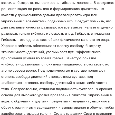
как сила, быстрота, выносливость, гибкость, ловкость. В средствах
решения задач по развитию и формированию двигательных
качеств у дошкольников должна превалировать игра или
упражнения с элементами подвижных игр. Следует помнить, что
двигательные качества развиваются все вместе, нельзя отдельно
развивать только гибкость и ловкость и т. д. Гибкость в плавании
Гибкость – это одно из важнейших физических каче ств пл овца.
Хорошая гибкость обеспечивает пловцу свободу, быстроту,
экономичность движений, увеличивает путь эффективного
приложения усилий во время гребка. Зачастую понятие
«гибкость» сравнивают с понятием «подвижность суставов», но
это не совсем верно. Под подвижностью в суставе понимают
степень свободы движений в конкретном суставе; под
«гибкостью»- с тепень свободы движений в каких- либо частях
тела. Следовательно, отличная подвижность суставов –х орошая
основа для высокого уровня проявления гибкости. Упражнения в
воде: с обручами и другими предметами( нудлами) , ныряния в
обруч с различными вариациями и выпрыгивания в обруче, чтобы
задействовать мышцы голени. Сила в плавании Сила в плавании