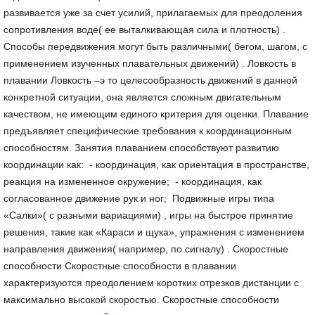
развивается уже за счет усилий, прилагаемых для преодоления
сопротивления воде( ее выталкивающая сила и плотность) .
Способы передвижения могут быть различными( бегом, шагом, с
применением изученных плавательных движений) . Ловкость в
плавании Ловкость –э то целесообразность движений в данной
конкретной ситуации, она является сложным двигательным
качеством, не имеющим единого критерия для оценки. Плавание
предъявляет специфические требования к координационным
способностям. Занятия плаванием способствуют развитию
координации как: - координация, как ориентация в пространстве,
реакция на измененное окружение; - координация, как
согласованное движение рук и ног; Подвижные игры типа
«Салки»( с разными вариациями) , игры на быстрое принятие
решения, такие как «Караси и щука», упражнения с изменением
направления движения( например, по сигналу) . Скоростные
способности Скоростные способности в плавании
характеризуются преодолением коротких отрезков дистанции с
максимально высокой скоростью. Скоростные способности