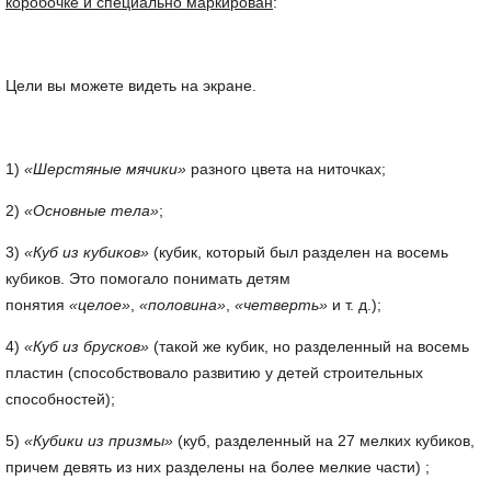
коробочке и специально маркирован
:
Цели вы можете видеть на экране.
1)
«Шерстяные мячики»
разного цвета на ниточках;
2)
«Основные тела»
;
3)
«Куб из кубиков»
(кубик, который был разделен на восемь
кубиков. Это помогало понимать детям
понятия
«целое»
,
«половина»
,
«четверть»
и т. д.);
4)
«Куб из брусков»
(такой же кубик, но разделенный на восемь
пластин (способствовало развитию у детей строительных
способностей);
5)
«Кубики из призмы»
(куб, разделенный на 27 мелких кубиков,
причем девять из них разделены на более мелкие части) ;