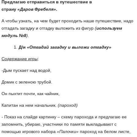
Предлагаю отправиться в путешествие в
страну
«Даров Фребеля»
.
А чтобы узнать, на чем будет проходить наше путешествие, надо
отгадать загадку и отгадку выложить из фигур
(
используем
модуль №8
)
.
Д/и
«Отгадай загадку и выложи отгадку»
Содержание игры
:
-Дым пускает над водой,
Домик с зеленою трубой.
Он пыхтит почти, как чайник,
Капитан на нем начальник.
(пароход)
- Показ на слайде картинку – схему парохода и предлагаю ее
запомнить, убираю, участники по памяти выкладывают с
помощью игрового набора
«Палочки»
пароход на белом листе,