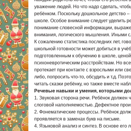
уважение людей. Но что надо сделать, чтобы
ребёнком. Поскольку дошкольное детство –
школе. Особое внимание следует уделить р
понимание словесной информации, выражени
внимания, логического мышления. Иными сло
К сожалению статистика последних лет, гов
школьной готовности может добиться в учёб
подготовленным к обучению в школе, ценой
психоневротическим расстройствам. Но все
протекает при контакте с взрослыми или св
либо, попросить что-то, обсудить и т.д. По
читать сказки ребёнку, но также вместе на
Речевые навыки и умения, которыми до
1. Звуковая сторона речи. Ребёнок должен ч
слоговой наполняемостью. Дефектное произн
2. Фонематические процессы. Ребёнок долж
проявляется в заменах букв на письме.
4. Языковой анализ и синтез. В основе его