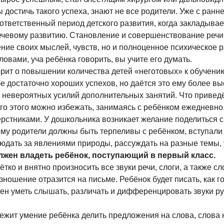
 достичь такого успеха, знают не все родители. Уже с ранн
 ответственный период детского развития, когда закладыва
ечевому развитию. Становление и совершенствование речи р
е своих мыслей, чувств, но и полноценное психическое ра
вами, уча ребёнка говорить, вы учите его думать.
орит о повышении количества детей «неготовых» к обучению
е достаточно хороших успехов, но даётся это ему более вы
 невероятных усилий дополнительных занятий. Что приведё
го этого можно избежать, занимаясь с ребёнком ежедневно.
ерстниками. У дошкольника возникает желание поделиться 
этому родители должны быть терпеливы с ребёнком, вступали
блюдать за явлениями природы, рассуждать на разные темы,
лжен владеть ребёнок, поступающий в первый класс.
ётко и внятно произносить все звуки речи, слоги, а также 
ошение отразится на письме. Ребёнок будет писать, как го
ен уметь слышать, различать и дифференцировать звуки ру
 лежит умение ребёнка делить предложения на слова, слова