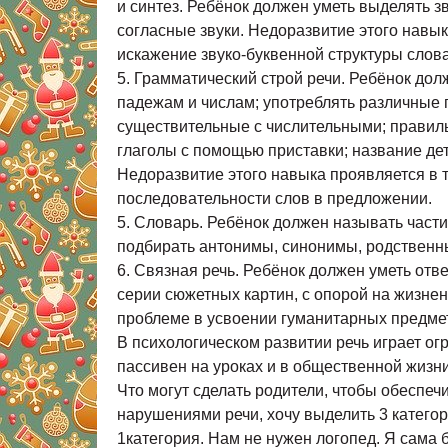
и синтез. Ребёнок должен уметь выделять зв
согласные звуки. Недоразвитие этого навы
искажение звуко-буквенной структуры слова
5. Грамматический строй речи. Ребёнок до
падежам и числам; употреблять различные 
существительные с числительными; правил
глаголы с помощью приставки; название де
Недоразвитие этого навыка проявляется в
последовательности слов в предложении.
5. Словарь. Ребёнок должен называть част
подбирать антонимы, синонимы, родственны
6. Связная речь. Ребёнок должен уметь отве
серии сюжетных картин, с опорой на жизненн
проблеме в усвоении гуманитарных предмет
В психологическом развитии речь играет о
пассивен на уроках и в общественной жизни
Что могут сделать родители, чтобы обеспеч
нарушениями речи, хочу выделить 3 категор
1категория. Нам не нужен логопед. Я сама 