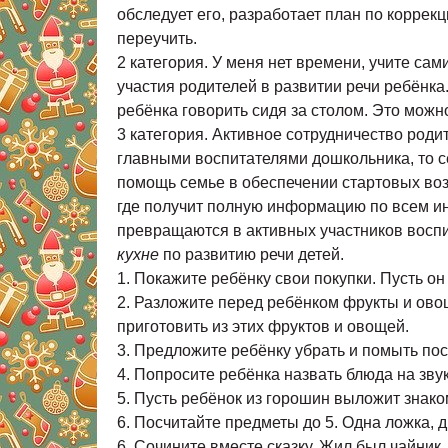
обследует его, разработает план по коррек
переучить.
2 категория. У меня нет времени, учите са
участия родителей в развитии речи ребёнка
ребёнка говорить сидя за столом. Это можно
3 категория. Активное сотрудничество роди
главными воспитателями дошкольника, то се
помощь семье в обеспечении стартовых во
где получит полную информацию по всем ин
превращаются в активных участников воспи
кухне
по развитию речи детей.
1. Покажите ребёнку свои покупки. Пусть он 
2. Разложите перед ребёнком фрукты и овощи
приготовить из этих фруктов и овощей.
3. Предложите ребёнку убрать и помыть посуду
4. Попросите ребёнка назвать блюда на звук 
5. Пусть ребёнок из горошин выложит знак
6. Посчитайте предметы до 5. Одна ложка, 
6. Сочините вместе сказку. Жил был чайник