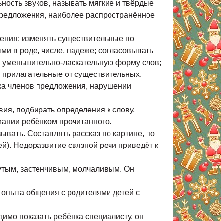
ьность звуков, называть мягкие и твёрдые
 предложения, наиболее распространённое
мения: изменять существительные по
ми в роде, числе, падеже; согласовывать
ь уменьшительно-ласкательную форму слов;
 прилагательные от существительных.
ска членов предложения, нарушении
ия, подбирать определения к слову,
мании ребёнком прочитанного.
зывать. Составлять рассказ по картине, по
ей). Недоразвитие связной речи приведёт к
нутым, застенчивым, молчаливым. Он
о опыта общения с родителями детей с
димо показать ребёнка специалисту, он