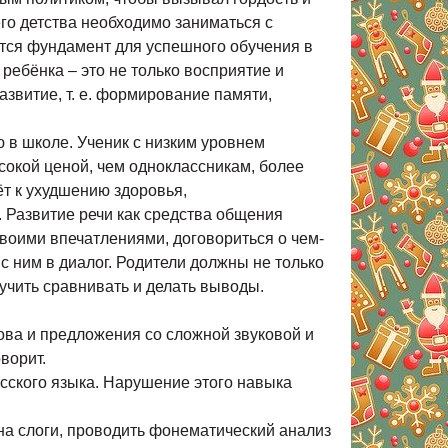
его детства необходимо заниматься с
ется фундамент для успешного обучения в
ебёнка – это не только восприятие и
звитие, т. е. формирование памяти,
 в школе. Ученик с низким уровнем
сокой ценой, чем одноклассникам, более
т к ухудшению здоровья,
 Развитие речи как средства общения
своими впечатлениями, договориться о чем-
 с ним в диалог. Родители должны не только
 учить сравнивать и делать выводы.
слова и предложения со сложной звуковой и
ворит.
сского языка. Нарушение этого навыка
 на слоги, проводить фонематический анализ