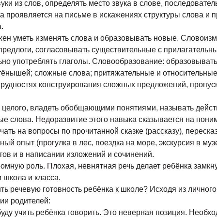
уки из слов, определять место звука в слове, последовател
ка проявляется на письме в искажениях структуры слова и
.
лжен уметь изменять слова и образовывать новые. Словоиз
предлоги, согласовывать существительные с прилагательны
ьно употреблять глаголы. Словообразование: образовыват
тёнышей; сложные слова; притяжательные и относительные
 трудностях конструирования сложных предложений, пропу
и целого, владеть обобщающими понятиями, называть действ
е слова. Недоразвитие этого навыка сказывается на пони
чать на вопросы по прочитанной сказке (рассказу), переска
ый опыт (прогулка в лес, поездка на море, экскурсия в муз
ов и в написании изложений и сочинений.
громную роль. Плохая, невнятная речь делает ребёнка замк
 школа и класса.
ить речевую готовность ребёнка к школе? Исходя из личног
ии родителей:
буду учить ребёнка говорить. Это неверная позиция. Необхо