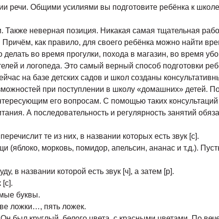
ции речи. Общими усилиями вы подготовите ребёнка к школе
ми. Также неверная позиция. Никакая самая тщательная раб
. Причём, как правило, для своего ребёнка можно найти вр
 делать во время прогулки, похода в магазин, во время убо
телей и логопеда. Это самый верный способ подготовки реб
йчас на базе детских садов и школ созданы консультативн
зможностей при поступлении в школу «домашних» детей. По
тересующим его вопросам. С помощью таких консультаций 
тания. А последовательность и регулярность занятий обя
перечислит те из них, в названии которых есть звук [с].
 (яблоко, морковь, помидор, апельсин, ананас и т.д.). Пуст
, в названии которой есть звук [ч], а затем [р].
[с].
омые буквы.
две ложки…, пять ложек.
. Он был круглый, белого цвета, с красными цветами. По в