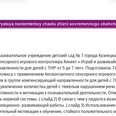
ovyatsya neotemlemoy chastu zhizni sovremennogo obshch
зовательное учреждение детский сад № 7 города Кузнецка
енсорного игрового контроллера Кинект « Играй и развивай
ленности для детей с ТНР от 5 до 7 лет». Подготовила: Гобу
плекса с применением бесконтактного сенсорного игрового
ля в группе компенсирующей направленности для детей с ТН
увеличение количества детей с тяжёлым нарушением речи. 
ктивности и мотивации к познавательной деятельности. Отм
нервной системы. ( слайд 2) В связи с чем у педагога воз
рекционно- развивающей работы. ( слайд 3) Использовани
тельной мотивации к обучению, стойкого положительного 