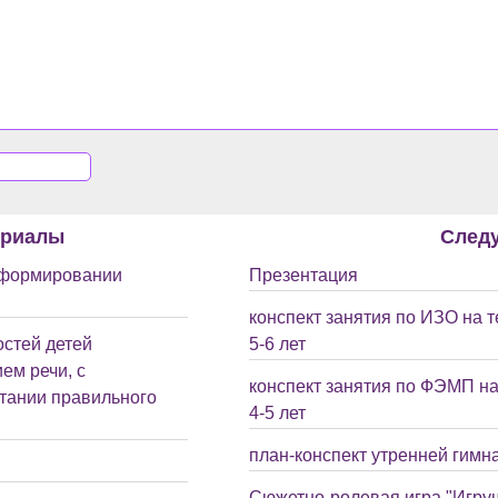
ериалы
След
в формировании
Презентация
конспект занятия по ИЗО на 
остей детей
5-6 лет
ем речи, с
конспект занятия по ФЭМП на
тании правильного
4-5 лет
план-конспект утренней гимна
Сюжетно-ролевая игра "Игрушк