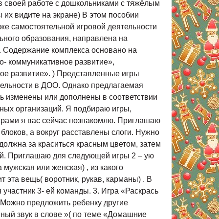
в своей работе с дошкольниками с тяжёлым
ы их видите на экране) В этом пособии
кже самостоятельной игровой деятельности
ьного образования, направлена на
. Содержание комплекса основано на
но- коммуникативное развитие»,
кое развитие». ) Представленные игры
тельности в ДОО. Однако предлагаемая
ть изменены или дополнены в соответствии
ных организаций. Я подбираю игры,
играми я вас сейчас познакомлю. Приглашаю
 блоков, а вокруг расставлены слоги. Нужно
 должна за краситься красным цветом, затем
– ий. Приглашаю для следующей игры 2 – ую
мужская или женская) , из какого
ит эта вещь( воротник, рукав, карманы) . В
участник 3- ей команды. 3. Игра «Раскрась
а) Можно предложить ребенку другие
нный звук в слове »( по теме «Домашние