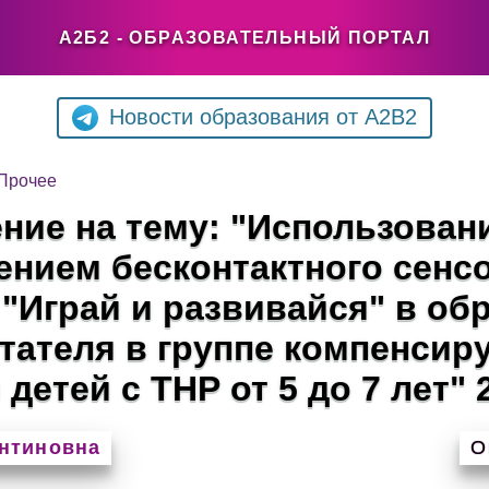
А2Б2 - ОБРАЗОВАТЕЛЬНЫЙ ПОРТАЛ
Новости образования от A2B2
Прочее
ние на тему: "Использован
ением бесконтактного сенс
 "Играй и развивайся" в об
тателя в группе компенси
етей с ТНР от 5 до 7 лет" 2
антиновна
О