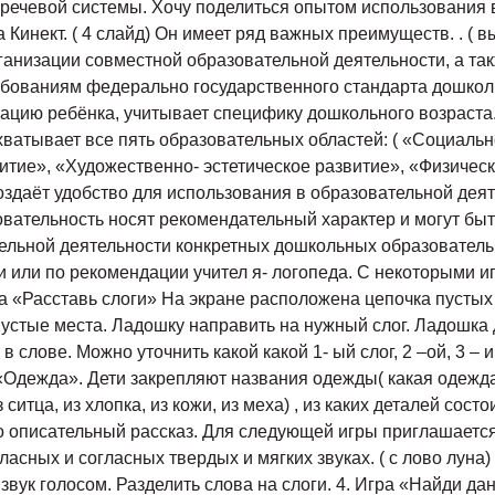
речевой системы. Хочу поделиться опытом использования 
инект. ( 4 слайд) Он имеет ряд важных преимуществ. . ( в
анизации совместной образовательной деятельности, а та
ребованиям федерально государственного стандарта дошкол
ацию ребёнка, учитывает специфику дошкольного возраста
хватывает все пять образовательных областей: ( «Социаль
итие», «Художественно- эстетическое развитие», «Физичес
оздаёт удобство для использования в образовательной дея
овательность носят рекомендательный характер и могут бы
ельной деятельности конкретных дошкольных образователь
и или по рекомендации учител я- логопеда. С некоторыми 
ра «Расставь слоги» На экране расположена цепочка пустых
 пустые места. Ладошку направить на нужный слог. Ладошка
 в слове. Можно уточнить какой какой 1- ый слог, 2 –ой, 3 
 «Одежда». Дети закрепляют названия одежды( какая одежда 
ситца, из хлопка, из кожи, из меха) , из каких деталей состо
 описательный рассказ. Для следующей игры приглашается 
гласных и согласных твердых и мягких звуках. ( с лово лун
вук голосом. Разделить слова на слоги. 4. Игра «Найди да