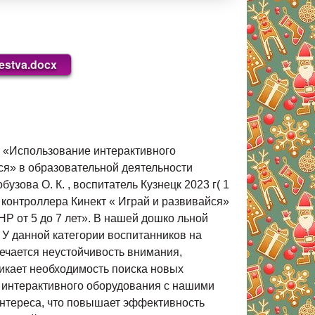
estva.docx
 «Использование интерактивного
ся» в образовательной деятельности
зова О. К. , воспитатель Кузнецк 2023 г( 1
 контроллера Кинект « Играй и развивайся»
Р от 5 до 7 лет». В нашей дошко льной
У данной категории воспитанников на
ечается неустойчивость внимания,
никает необходимость поиска новых
е интерактивного оборудования с нашими
интереса, что повышает эффективность