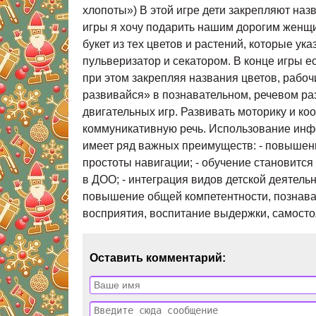
хлопоты») В этой игре дети закрепляют наз
игры я хочу подарить нашим дорогим женщи
букет из тех цветов и растений, которые у
пульверизатор и секатором. В конце игры ес
при этом закрепляя названия цветов, рабо
развивайся» в познавательном, речевом ра
двигательных игр. Развивать моторику и к
коммуникативную речь. Использование инф
имеет ряд важных преимуществ: - повышени
простоты навигации; - обучение становитс
в ДОО; - интеграция видов детской деятель
повышение общей компетентности, познават
восприятия, воспитание выдержки, самосто
Оставить комментарий: