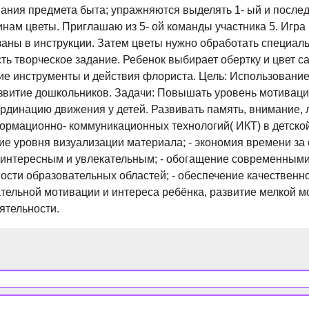
вания предмета быта; упражняются выделять 1- ый и послед
нам цветы. Приглашаю из 5- ой команды участника 5. Игра
казаны в инструкции. Затем цветы нужно обработать специа
ть творческое задание. Ребенок выбирает обертку и цвет са
чие инструменты и действия флориста. Цель: Использование
звитие дошкольников. Задачи: Повышать уровень мотиваци
оординацию движения у детей. Развивать память, внимание
ормационно- коммуникационных технологий( ИКТ) в детско
е уровня визуализации материала; - экономия времени за 
я интересным и увлекательным; - обогащение современным
ности образовательных областей; - обеспечение качественно
ельной мотивации и интереса ребёнка, развитие мелкой мо
ятельности.