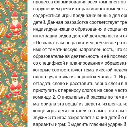
процесса формирования всех компонентов 
нарушением речи интерактивного комплекса К
содержаться игры предназначенные для орг
детей. Данная разработка соответствует т
индивидуализацию образования и социализ
интеграции видов детской деятельности и о
«Познавательное развитие», «Речевое разв
имеют тематическую направленность, что с
образовательная деятельность и её послед
со спецификой и планированием образоват
которые соответствуют тематической недел
одного участника из первой команды. 1. Иг
отгадать слово и расставить верно слоги в
приступить к переносу слогов на свое место
команду. 2. О писательный рассказ по теме
материала эта вещь( из шерсти, из шелка, из 
конце игры дети составляют самостоятельно
звуки» Эта игра закрепляет знания детей о 
варианты игры: Выделить гласный ударный з