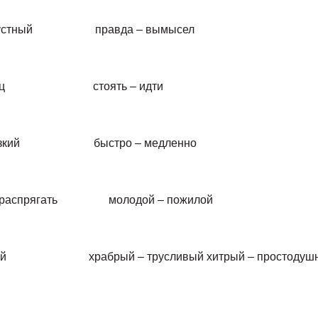
устный правда – вымысел
нец стоять – идти
низкий быстро – медленно
ь – распрягать молодой – пожилой
рабрый – трусливый хитрый – простодушный 