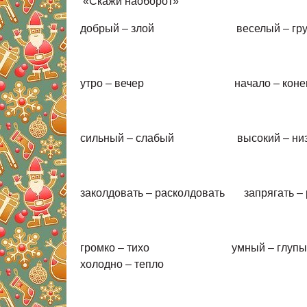
«Скажи наоборот»
добрый – злой веселый – гр
утро – вечер начало – ко
сильный – слабый высокий – 
заколдовать – расколдовать запрягат
громко – тихо умный – глупый х
холодно – тепло