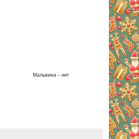
лсона Мальвина – нет