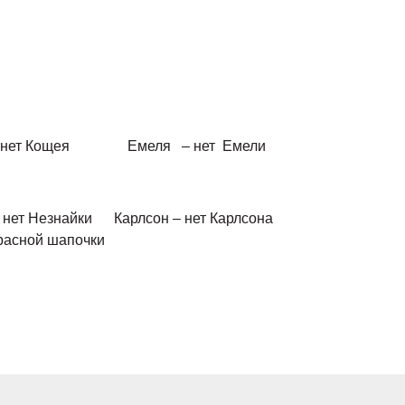
й - один ...;
щей – нет Кощея Емеля – нет Емели
найка – нет Незнайки Карлсон – нет Кар
 нет Красной шапочки