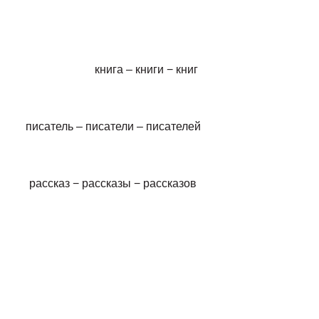
иотек книга – книги − книг
ель – писатели – писателей
тателей рассказ − рассказы − расс