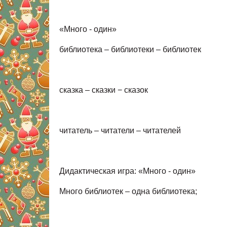
«Много - один»
библиотека – библиотеки – библ
сказка – сказки − сказок писат
читатель – читатели – чи
Дидактическая игра: «Много - один»
Много библиотек – одна библиотека;