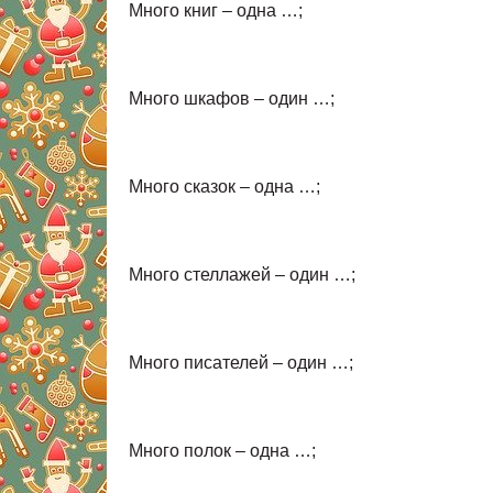
Много книг – одна …;
Много шкафов – один …;
Много сказок – одна …;
Много стеллажей – один …;
Много писателей – один …;
Много полок – одна …;