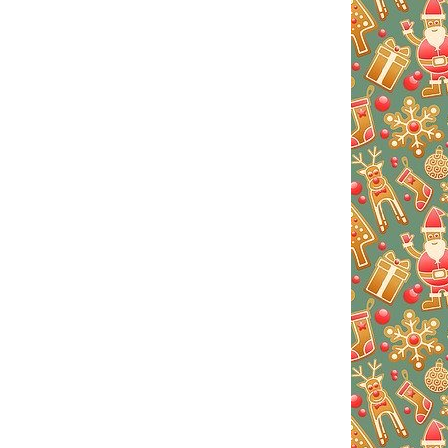
казов