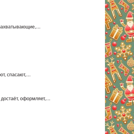
, захватывающие,…
поют, спасают,…
т, достаёт, оформляет,…