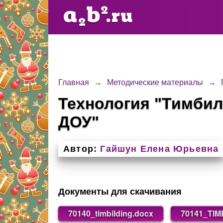
Главная
→
Методические материалы
→
Технология "Тимбил
ДОУ"
Автор:
Гайшун Елена Юрьевна
Документы для скачивания
70140_timbilding.docx
70141_TIM