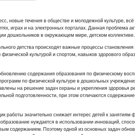
сс, новые течения в обществе и молодежной культуре, всё
тях, играх и на электронных порталах. Данная проблема ак
ации дошкольников в окружающем мире, детском коллективе.
ольного детства происходят важные процессы становления
м физической культурой и спортом, навыков здорового образ
 обновлению содержания образования по физическому восп
программ по физической культуре в дошкольных учреждени
равлены на решение задач охраны и укрепления здоровья 
ельной подготовленности, при этом отличаются содержание
дик работы значительно снижает интерес детей к занятиям
 образование нуждается в использовании инноваций, спо
овым содержанием. Поэтому одной из основных задач обно