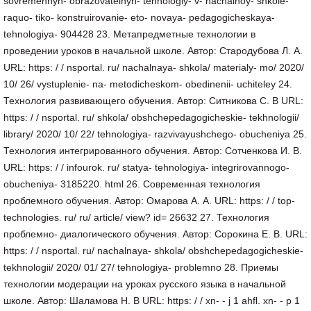
sovremennyh- obrazovatelnyh- tehnologiy- v- nachalnoy- shkole-
raquo- tiko- konstruirovanie- eto- novaya- pedagogicheskaya-
tehnologiya- 904428 23. Метапредметные технологии в
проведении уроков в начальной школе. Автор: Стародубова Л. А.
URL: https: / / nsportal. ru/ nachalnaya- shkola/ materialy- mo/ 2020/
10/ 26/ vystuplenie- na- metodicheskom- obedinenii- uchiteley 24.
Технология развивающего обучения. Автор: Ситникова С. В URL:
https: / / nsportal. ru/ shkola/ obshchepedagogicheskie- tekhnologii/
library/ 2020/ 10/ 22/ tehnologiya- razvivayushchego- obucheniya 25.
Технология интегрированного обучения. Автор: Сотченкова И. В.
URL: https: / / infourok. ru/ statya- tehnologiya- integrirovannogo-
obucheniya- 3185220. html 26. Современная технология
проблемного обучения. Автор: Омарова А. А. URL: https: / / top-
technologies. ru/ ru/ article/ view? id= 26632 27. Технология
проблемно- диалогического обучения. Автор: Сорокина Е. В. URL:
https: / / nsportal. ru/ nachalnaya- shkola/ obshchepedagogicheskie-
tekhnologii/ 2020/ 01/ 27/ tehnologiya- problemno 28. Приемы
технологии модерации на уроках русского языка в начальной
школе. Автор: Шаламова Н. В URL: https: / / xn- - j 1 ahfl. xn- - p 1