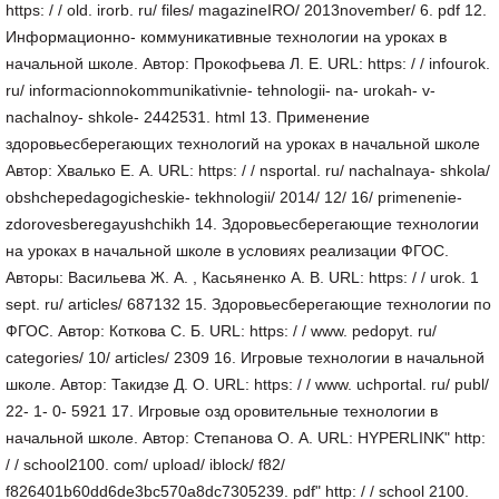
https: / / old. irorb. ru/ files/ magazineIRO/ 2013november/ 6. pdf 12.
Информационно- коммуникативные технологии на уроках в
начальной школе. Автор: Прокофьева Л. Е. URL: https: / / infourok.
ru/ informacionnokommunikativnie- tehnologii- na- urokah- v-
nachalnoy- shkole- 2442531. html 13. Применение
здоровьесберегающих технологий на уроках в начальной школе
Автор: Хвалько Е. А. URL: https: / / nsportal. ru/ nachalnaya- shkola/
obshchepedagogicheskie- tekhnologii/ 2014/ 12/ 16/ primenenie-
zdorovesberegayushchikh 14. Здоровьесберегающие технологии
на уроках в начальной школе в условиях реализации ФГОС.
Авторы: Васильева Ж. А. , Касьяненко А. В. URL: https: / / urok. 1
sept. ru/ articles/ 687132 15. Здоровьесберегающие технологии по
ФГОС. Автор: Коткова С. Б. URL: https: / / www. pedopyt. ru/
categories/ 10/ articles/ 2309 16. Игровые технологии в начальной
школе. Автор: Такидзе Д. О. URL: https: / / www. uchportal. ru/ publ/
22- 1- 0- 5921 17. Игровые озд оровительные технологии в
начальной школе. Автор: Степанова О. А. URL: HYPERLINK" http:
/ / school2100. com/ upload/ iblock/ f82/
f826401b60dd6de3bc570a8dc7305239. pdf" http: / / school 2100.