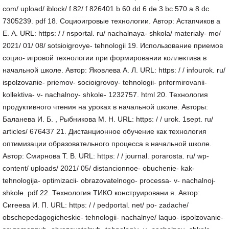
com/ upload/ iblock/ f 82/ f 826401 b 60 dd 6 de 3 bc 570 a 8 dc
7305239. pdf 18. Социоигровые технологии. Автор: Астапчиков а
Е. А. URL: https: / / nsportal. ru/ nachalnaya- shkola/ materialy- mo/
2021/ 01/ 08/ sotsioigrovye- tehnologii 19. Использование приемов
социо- игровой технологии при формировании коллектива в
начальной школе. Автор: Яковлева А. Л. URL: https: / / infourok. ru/
ispolzovanie- priemov- socioigrovoy- tehnologii- priformirovanii-
kollektiva- v- nachalnoy- shkole- 1232757. html 20. Технология
продуктивного чтения на уроках в начальной школе. Авторы:
Баланева И. Б. , Рыбникова М. Н. URL: https: / / urok. 1sept. ru/
articles/ 676437 21. Дистанционное обучение как технология
оптимизации образовательного процесса в начальной школе.
Автор: Смирнова Т. В. URL: https: / / journal. porarosta. ru/ wp-
content/ uploads/ 2021/ 05/ distancionnoe- obuchenie- kak-
tehnologija- optimizacii- obrazovatelnogo- processa- v- nachalnoj-
shkole. pdf 22. Технология ТИКО конструировани я. Автор:
Сигеева И. П. URL: https: / / pedportal. net/ po- zadache/
obschepedagogicheskie- tehnologii- nachalnye/ laquo- ispolzovanie-