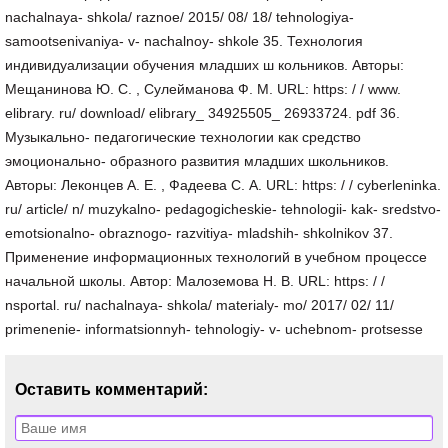
nachalnaya- shkola/ raznoe/ 2015/ 08/ 18/ tehnologiya-
samootsenivaniya- v- nachalnoy- shkole 35. Технология
индивидуализации обучения младших ш кольников. Авторы:
Мещанинова Ю. С. , Сулейманова Ф. М. URL: https: / / www.
elibrary. ru/ download/ elibrary_ 34925505_ 26933724. pdf 36.
Музыкально- педагогические технологии как средство
эмоционально- образного развития младших школьников.
Авторы: Леконцев А. Е. , Фадеева С. А. URL: https: / / cyberleninka.
ru/ article/ n/ muzykalno- pedagogicheskie- tehnologii- kak- sredstvo-
emotsionalno- obraznogo- razvitiya- mladshih- shkolnikov 37.
Применение информационных технологий в учебном процессе
начальной школы. Автор: Малоземова Н. В. URL: https: / /
nsportal. ru/ nachalnaya- shkola/ materialy- mo/ 2017/ 02/ 11/
primenenie- informatsionnyh- tehnologiy- v- uchebnom- protsesse
Оставить комментарий: