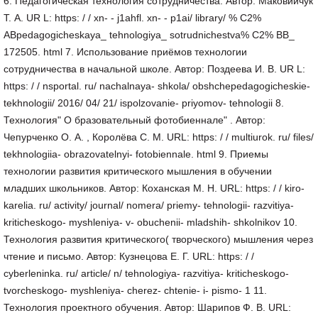
6. Педагогическая технология сотрудничества. Автор: Маковийчук
Т. А. UR L: https: / / xn- - j1ahfl. xn- - p1ai/ library/ % C2%
ABpedagogicheskaya_ tehnologiya_ sotrudnichestva% C2% BB_
172505. html 7. Использование приёмов технологии
сотрудничества в начальной школе. Автор: Поздеева И. В. UR L:
https: / / nsportal. ru/ nachalnaya- shkola/ obshchepedagogicheskie-
tekhnologii/ 2016/ 04/ 21/ ispolzovanie- priyomov- tehnologii 8.
Технология" О бразовательный фотобиеннале" . Автор:
Чепурченко О. А. , Королёва С. М. URL: https: / / multiurok. ru/ files/
tekhnologiia- obrazovatelnyi- fotobiennale. html 9. Приемы
технологии развития критического мышления в обучении
младших школьников. Автор: Коханская М. Н. URL: https: / / kiro-
karelia. ru/ activity/ journal/ nomera/ priemy- tehnologii- razvitiya-
kriticheskogo- myshleniya- v- obuchenii- mladshih- shkolnikov 10.
Технология развития критического( творческого) мышления через
чтение и письмо. Автор: Кузнецова Е. Г. URL: https: / /
cyberleninka. ru/ article/ n/ tehnologiya- razvitiya- kriticheskogo-
tvorcheskogo- myshleniya- cherez- chtenie- i- pismo- 1 11.
Технология проектного обучения. Автор: Шарипов Ф. В. URL: