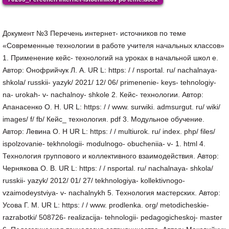
Документ №3 Перечень интернет- источников по теме
«Современные технологии в работе учителя начальных классов»
1. Применение кейс- технологий на уроках в начальной школ е.
Автор: Онофрийчук Л. А. UR L: https: / / nsportal. ru/ nachalnaya-
shkola/ russkii- yazyk/ 2021/ 12/ 06/ primenenie- keys- tehnologiy-
na- urokah- v- nachalnoy- shkole 2. Кейс- технологии. Автор:
Апанасенко О. Н. UR L: https: / / www. surwiki. admsurgut. ru/ wiki/
images/ f/ fb/ Кейс_ технология. pdf 3. Модульное обучение.
Автор: Левина О. Н UR L: https: / / multiurok. ru/ index. php/ files/
ispolzovanie- tekhnologii- modulnogo- obucheniia- v- 1. html 4.
Технология группового и коллективного взаимодействия. Автор:
Чернякова О. В. UR L: https: / / nsportal. ru/ nachalnaya- shkola/
russkii- yazyk/ 2012/ 01/ 27/ tekhnologiya- kollektivnogo-
vzaimodeystviya- v- nachalnykh 5. Технология мастерских. Автор:
Усова Г. М. UR L: https: / / www. prodlenka. org/ metodicheskie-
razrabotki/ 508726- realizacija- tehnologii- pedagogicheskoj- master