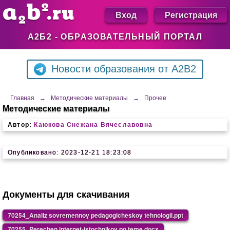
Вход
Регистрация
А2Б2 - ОБРАЗОВАТЕЛЬНЫЙ ПОРТАЛ
Новости образования от A2B2
Главная
→
Методические материалы
→
Прочее
Методические материалы
Автор:
Каюкова Снежана Вячеславовна
Опубликовано: 2023-12-21 18:23:08
Документы для скачивания
70254_Analiz sovremennoy pedagogicheskoy tehnologii.ppt
70255_Perechen internet-istochnikov po teme.docx