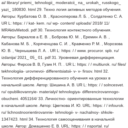
ai/ library/ priemi_ tehnologii_ moderatcii_ na_ urokah_ russkogo_
yazi_ 180830. html 29. Техно логия активных методов обучения.
Авторы: Курбатова О. В. , Красноперова Л. Б. , Солдатенко С. А.
UR L: https: / / kat- kem. ru/ wp- content/ uploads/ 2018/ 11/
MRAktivMetodi. pdf 30. Технология контекстного обучения.
Авторы: Баркалов а Е. В. , Боброва Ю. М. , Еремин А. В. ,
Кабанова М. Б. , Коряченцова С. И. , Кравченко Р. М. , Морозова
Ю. В. , Чернышева Л. А. . UR L: https: / / www. procuror. spb. ru/
izdanija/ 2021_ 05_ 01. pdf 31. Уровневая дифференциация.
Авторы: Фирсов В. В, Гузик Н. П. . UR L: https: / / multiurok. ru/ files/
tekhnologiia- urovnevoi- differentsiatsii- v- v- firsov. html 32.
Технология дифференцированного обучения на уроках в
начальной школе. Автор: Шишина А. В. UR L: https: / / solncesvet.
ru/ opublikovannyie- materialyi/ tehnologiya- differencirovannogo-
obucheni. 4051164/ 33. Личностно- ориентированные технологии
в начальной школе. Автор: Цветкова И. Ю. URL: https: / / infourok.
ru/ lichnostnoorientirovannie- tehnologii- v- nachalnoy- shkole-
1347423. html 34. Технология самооценивания в начальной
школе. Автор: Домашенко Е. В. URL: https: / / nsportal. ru/