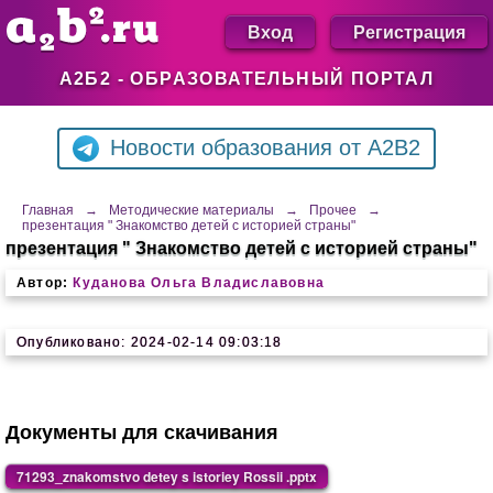
Вход
Регистрация
А2Б2 - ОБРАЗОВАТЕЛЬНЫЙ ПОРТАЛ
Новости образования от A2B2
Главная
→
Методические материалы
→
Прочее
→
презентация " Знакомство детей с историей страны"
презентация " Знакомство детей с историей страны"
Автор:
Куданова Ольга Владиславовна
Опубликовано: 2024-02-14 09:03:18
Документы для скачивания
71293_znakomstvo detey s istoriey Rossii .pptx