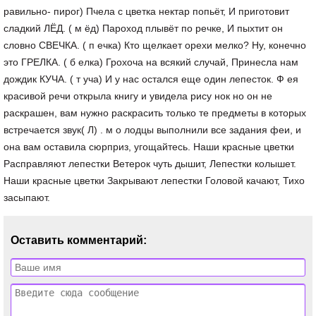
равильно- пирог) Пчела с цветка нектар попьёт, И приготовит
сладкий ЛЁД. ( м ёд) Пароход плывёт по речке, И пыхтит он
словно СВЕЧКА. ( п ечка) Кто щелкает орехи мелко? Ну, конечно
это ГРЕЛКА. ( б елка) Грохоча на всякий случай, Принесла нам
дождик КУЧА. ( т уча) И у нас остался еще один лепесток. Ф ея
красивой речи открыла книгу и увидела рису нок но он не
раскрашен, вам нужно раскрасить только те предметы в которых
встречается звук( Л) . м о лодцы выполнили все задания феи, и
она вам оставила сюрприз, угощайтесь. Наши красные цветки
Расправляют лепестки Ветерок чуть дышит, Лепестки колышет.
Наши красные цветки Закрывают лепестки Головой качают, Тихо
засыпают.
Оставить комментарий: