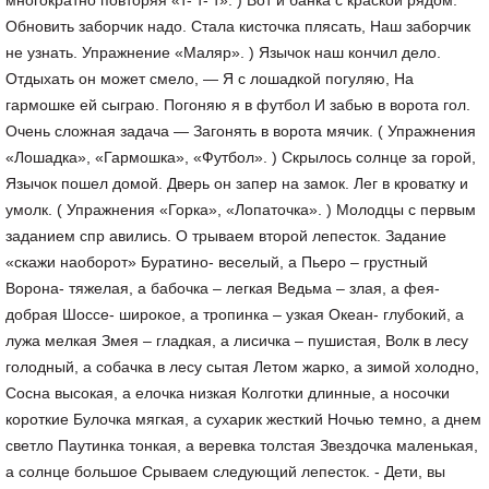
многократно повторяя «т- т- т». ) Вот и банка с краской рядом.
Обновить заборчик надо. Стала кисточка плясать, Наш заборчик
не узнать. Упражнение «Маляр». ) Язычок наш кончил дело.
Отдыхать он может смело, — Я с лошадкой погуляю, На
гармошке ей сыграю. Погоняю я в футбол И забью в ворота гол.
Очень сложная задача — Загонять в ворота мячик. ( Упражнения
«Лошадка», «Гармошка», «Футбол». ) Скрылось солнце за горой,
Язычок пошел домой. Дверь он запер на замок. Лег в кроватку и
умолк. ( Упражнения «Горка», «Лопаточка». ) Молодцы с первым
заданием спр авились. О трываем второй лепесток. Задание
«скажи наоборот» Буратино- веселый, а Пьеро – грустный
Ворона- тяжелая, а бабочка – легкая Ведьма – злая, а фея-
добрая Шоссе- широкое, а тропинка – узкая Океан- глубокий, а
лужа мелкая Змея – гладкая, а лисичка – пушистая, Волк в лесу
голодный, а собачка в лесу сытая Летом жарко, а зимой холодно,
Сосна высокая, а елочка низкая Колготки длинные, а носочки
короткие Булочка мягкая, а сухарик жесткий Ночью темно, а днем
светло Паутинка тонкая, а веревка толстая Звездочка маленькая,
а солнце большое Срываем следующий лепесток. - Дети, вы