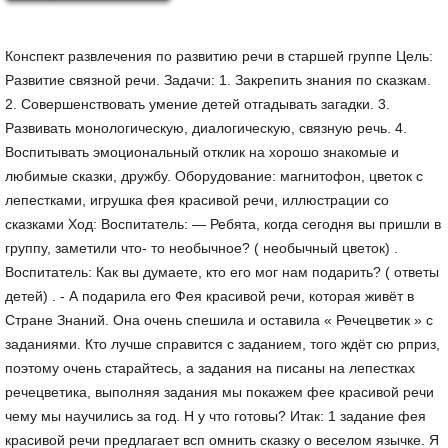
Конспект развлечения по развитию речи в старшей группе Цель:
Развитие связной речи. Задачи: 1. Закрепить знания по сказкам.
2. Совершенствовать умение детей отгадывать загадки. 3.
Развивать монологическую, диалогическую, связную речь. 4.
Воспитывать эмоциональный отклик на хорошо знакомые и
любимые сказки, дружбу. Оборудование: магнитофон, цветок с
лепестками, игрушка фея красивой речи, иллюстрации со
сказками Ход: Воспитатель: — Ребята, когда сегодня вы пришли в
группу, заметили что- то необычное? ( необычный цветок) .
Воспитатель: Как вы думаете, кто его мог нам подарить? ( ответы
детей) . - А подарила его Фея красивой речи, которая живёт в
Стране Знаний. Она очень спешила и оставила « Речецветик » с
заданиями. Кто лучше справится с заданием, того ждёт сю рприз,
поэтому очень старайтесь, а задания на писаны на лепестках
речецветика, выполняя задания мы покажем фее красивой речи
чему мы научились за год. Н у что готовы? Итак: 1 задание фея
красивой речи предлагает всп омнить сказку о веселом язычке. Я