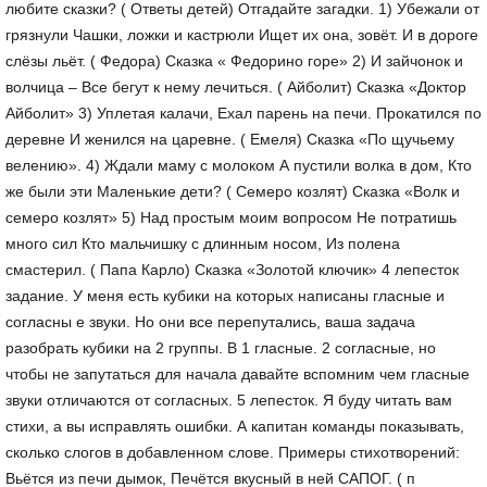
любите сказки? ( Ответы детей) Отгадайте загадки. 1) Убежали от
грязнули Чашки, ложки и кастрюли Ищет их она, зовёт. И в дороге
слёзы льёт. ( Федора) Сказка « Федорино горе» 2) И зайчонок и
волчица – Все бегут к нему лечиться. ( Айболит) Сказка «Доктор
Айболит» 3) Уплетая калачи, Ехал парень на печи. Прокатился по
деревне И женился на царевне. ( Емеля) Сказка «По щучьему
велению». 4) Ждали маму с молоком А пустили волка в дом, Кто
же были эти Маленькие дети? ( Семеро козлят) Сказка «Волк и
семеро козлят» 5) Над простым моим вопросом Не потратишь
много сил Кто мальчишку с длинным носом, Из полена
смастерил. ( Папа Карло) Сказка «Золотой ключик» 4 лепесток
задание. У меня есть кубики на которых написаны гласные и
согласны е звуки. Но они все перепутались, ваша задача
разобрать кубики на 2 группы. В 1 гласные. 2 согласные, но
чтобы не запутаться для начала давайте вспомним чем гласные
звуки отличаются от согласных. 5 лепесток. Я буду читать вам
стихи, а вы исправлять ошибки. А капитан команды показывать,
сколько слогов в добавленном слове. Примеры стихотворений:
Вьётся из печи дымок, Печётся вкусный в ней САПОГ. ( п