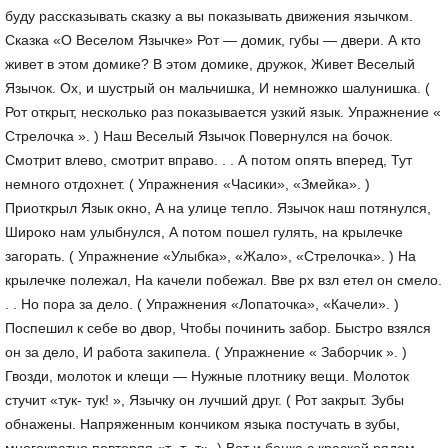
буду рассказывать сказку а вы показывать движения язычком.
Сказка «О Веселом Язычке» Рот — домик, губы — двери. А кто
живет в этом домике? В этом домике, дружок, Живет Веселый
Язычок. Ох, и шустрый он мальчишка, И немножко шалунишка. (
Рот открыт, несколько раз показывается узкий язык. Упражнение «
Стрелочка ». ) Наш Веселый Язычок Повернулся на бочок.
Смотрит влево, смотрит вправо. . . А потом опять вперед, Тут
немного отдохнет. ( Упражнения «Часики», «Змейка». )
Приоткрыл Язык окно, А на улице тепло. Язычок наш потянулся,
Широко нам улыбнулся, А потом пошел гулять, на крылечке
загорать. ( Упражнение «Улыбка», «Жало», «Стрелочка». ) На
крылечке полежал, На качели побежал. Вве рх взл етел он смело.
. . Но пора за дело. ( Упражнения «Лопаточка», «Качели». )
Поспешил к себе во двор, Чтобы починить забор. Быстро взялся
он за дело, И работа закипела. ( Упражнение « Заборчик ». )
Гвозди, молоток и клещи — Нужные плотнику вещи. Молоток
стучит «тук- тук! », Язычку он лучший друг. ( Рот закрыт. Зубы
обнажены. Напряженным кончиком языка постучать в зубы,