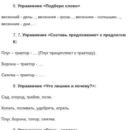
Упражнение
«
Подбери
слово
»
весенний - день..., весенняя - гроза..., весеннее - солнышко...,
весенние - дни... .
7
.
Упражнение
«
Составь
предложение
»
с
предлогом
К
:
Плуг – трактор - … (Плуг прицепляют к трактору).
Борона – трактор - …
Сеялка – трактор - … .
Упражнение
«
Что
лишнее
и
почему
?»:
Сад, огород, грабли, поле.
Копать, поливать, удобрять, играть.
Плуг, борона, топор, сеялка.