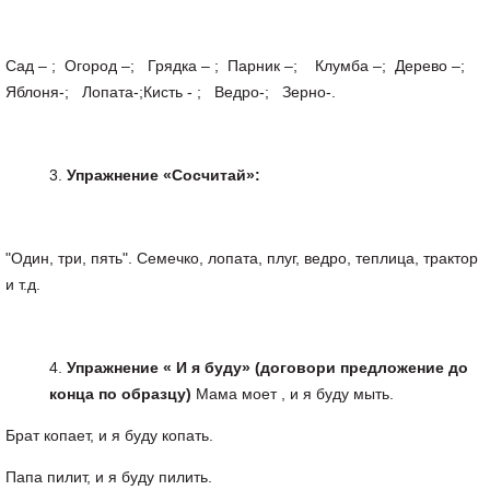
Сад – ; Огород –; Грядка – ; Парник –; Клумба –; Дерево –;
Яблоня-; Лопата-;Кисть - ; Ведро-; Зерно-.
Упражнение
«
Сосчитай
»:
"Один, три, пять". Семечко, лопата, плуг, ведро, теплица, трактор
и т.д.
Упражнение
«
И
я
буду
» (
договори
предложение
до
конца
по
образцу
)
Мама моет , и я буду мыть.
Брат копает, и я буду копать.
Папа пилит, и я буду пилить.