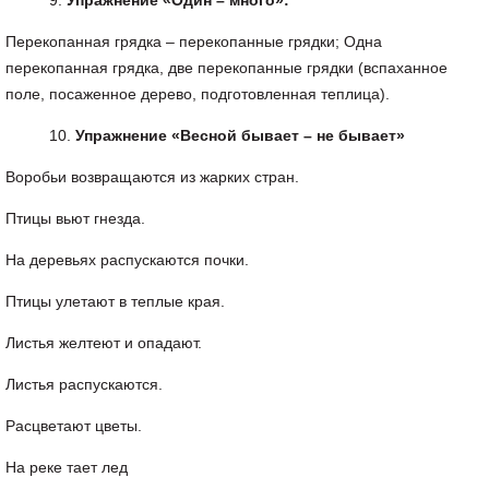
Упражнение
«
Один
–
много
»:
Перекопанная грядка – перекопанные грядки; Одна
перекопанная грядка, две перекопанные грядки (вспаханное
поле, посаженное дерево, подготовленная теплица).
Упражнение
«
Весной
бывает
–
не
бывает
»
Воробьи возвращаются из жарких стран.
Птицы вьют гнезда.
На деревьях распускаются почки.
Птицы улетают в теплые края.
Листья желтеют и опадают.
Листья распускаются.
Расцветают цветы.
На реке тает лед