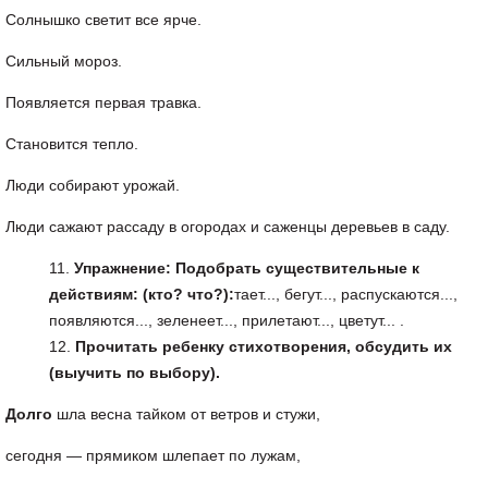
Солнышко светит все ярче.
Сильный мороз.
Появляется первая травка.
Становится тепло.
Люди собирают урожай.
Люди сажают рассаду в огородах и саженцы деревьев в саду.
Упражнение
:
Подобрать
существительные
к
действиям
: (
кто
?
что
?):
тает..., бегут..., распускаются...,
появляются..., зеленеет..., прилетают..., цветут... .
Прочитать
ребенку
стихотворения
,
обсудить
их
(
выучить
по
выбору
).
Долго
шла весна тайком от ветров и стужи,
сегодня — прямиком шлепает по лужам,