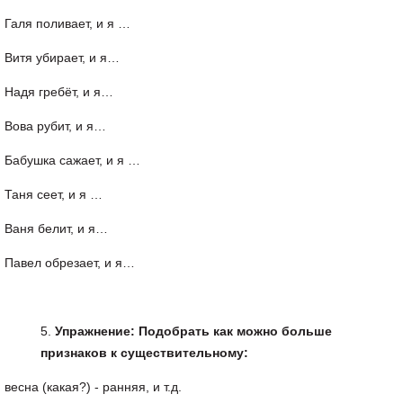
Галя поливает, и я …
Витя убирает, и я…
Надя гребёт, и я…
Вова рубит, и я…
Бабушка сажает, и я …
Таня сеет, и я …
Ваня белит, и я…
Павел обрезает, и я…
Упражнение
:
Подобрать
как
можно
больше
признаков
к
существительному
:
весна (какая?) - ранняя, и т.д.