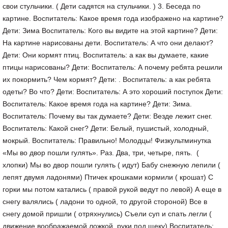
свои стульчики. ( Дети садятся на стульчики. ) 3. Беседа по
картине. Воспитатель: Какое время года изображено на картине?
Дети: Зима Воспитатель: Кого вы видите на этой картине? Дети:
На картине нарисованы дети. Воспитатель: А что они делают?
Дети: Они кормят птиц. Воспитатель: а как вы думаете, какие
птицы нарисованы? Дети: Воспитатель: А почему ребята решили
их покормить? Чем кормят? Дети: . Воспитатель: а как ребята
одеты? Во что? Дети: Воспитатель: А это хороший поступок Дети:
Воспитатель: Какое время года на картине? Дети: Зима.
Воспитатель: Почему вы так думаете? Дети: Везде лежит снег.
Воспитатель: Какой снег? Дети: Белый, пушистый, холодный,
мокрый. Воспитатель: Правильно! Молодцы! Физкультминутка
«Мы во двор пошли гулять». Раз. Два, три, четыре, пять. (
хлопки) Мы во двор пошли гулять ( идут) Бабу снежную лепили (
лепят двумя ладонями) Птичек крошками кормили ( крошат) С
горки мы потом катались ( правой рукой ведут по левой) А еще в
снегу валялись ( ладони то одной, то другой стороной) Все в
снегу домой пришли ( отряхнулись) Съели суп и спать легли (
движение воображаемой ложкой, руки под щеку) Воспитатель: