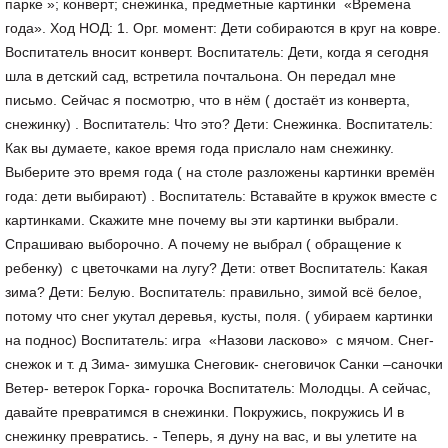
парке »; конверт; снежинка, предметные картинки «Времена
года». Ход НОД: 1. Орг. момент: Дети собираются в круг на ковре.
Воспитатель вносит конверт. Воспитатель: Дети, когда я сегодня
шла в детский сад, встретила почтальона. Он передал мне
письмо. Сейчас я посмотрю, что в нём ( достаёт из конверта,
снежинку) . Воспитатель: Что это? Дети: Снежинка. Воспитатель:
Как вы думаете, какое время года прислало нам снежинку.
Выберите это время года ( на столе разложены картинки времён
года: дети выбирают) . Воспитатель: Вставайте в кружок вместе с
картинками. Скажите мне почему вы эти картинки выбрали.
Спрашиваю выборочно. А почему не выбрал ( обращение к
ребенку) с цветочками на лугу? Дети: ответ Воспитатель: Какая
зима? Дети: Белую. Воспитатель: правильно, зимой всё белое,
потому что снег укутал деревья, кусты, поля. ( убираем картинки
на поднос) Воспитатель: игра «Назови ласково» с мячом. Снег-
снежок и т. д Зима- зимушка Снеговик- снеговичок Санки –саночки
Ветер- ветерок Горка- горочка Воспитатель: Молодцы. А сейчас,
давайте превратимся в снежинки. Покружись, покружись И в
снежинку превратись. - Теперь, я дуну на вас, и вы улетите на