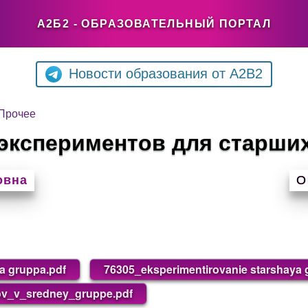
А2Б2 - ОБРАЗОВАТЕЛЬНЫЙ ПОРТАЛ
Новости образования от A2B2
Прочее
 экспериментов для старши
овна
О
a gruppa.pdf
76305_eksperimentirovanie starshaya 
ov_v_sredney_gruppe.pdf