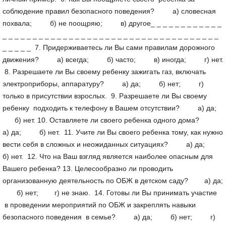
соблюдение правил безопасного поведения? а) словесная
похвала; б) не поощряю; в) другое_ _ _ _ _ _ _ _ _ _ _ _
_ _ _ _ _ _ _ _ _ _ _ _ _ _ _ _ _ _ _ _ _ _ _ _ _ _ _ _ _ _ _ _ _ _ _ _
_ _ _ _ _ 7. Придерживаетесь ли Вы сами правилам дорожного
движения? а) всегда; б) часто; в) иногда; г) нет.
8. Разрешаете ли Вы своему ребенку зажигать газ, включать
электроприборы, аппаратуру? а) да; б) нет; г)
только в присутствии взрослых. 9. Разрешаете ли Вы своему
ребенку подходить к телефону в Вашем отсутствии? а) да;
б) нет. 10. Оставляете ли своего ребенка одного дома?
а) да; б) нет. 11. Учите ли Вы своего ребенка тому, как нужно
вести себя в сложных и неожиданных ситуациях? а) да;
б) нет. 12. Что на Ваш взгляд является наиболее опасным для
Вашего ребенка? 13. Целесообразно ли проводить
организованную деятельность по ОБЖ в детском саду? а) да;
б) нет; г) не знаю. 14. Готовы ли Вы принимать участие
в проведении мероприятий по ОБЖ и закреплять навыки
безопасного поведения в семье? а) да; б) нет; г)