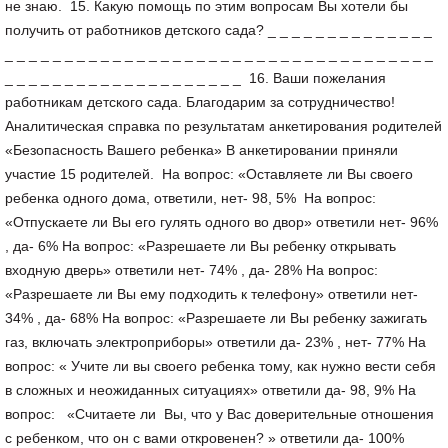
не знаю. 15. Какую помощь по этим вопросам Вы хотели бы
получить от работников детского сада? _ _ _ _ _ _ _ _ _ _ _ _ _ _
_ _ _ _ _ _ _ _ _ _ _ _ _ _ _ _ _ _ _ _ _ _ _ _ _ _ _ _ _ _ _ _ _ _ _ _
_ _ _ _ _ _ _ _ _ _ _ _ _ _ _ _ _ _ _ _ 16. Ваши пожелания
работникам детского сада. Благодарим за сотрудничество!
Аналитическая справка по результатам анкетирования родителей
«Безопасность Вашего ребенка» В анкетировании приняли
участие 15 родителей. На вопрос: «Оставляете ли Вы своего
ребенка одного дома, ответили, нет- 98, 5% На вопрос:
«Отпускаете ли Вы его гулять одного во двор» ответили нет- 96%
, да- 6% На вопрос: «Разрешаете ли Вы ребенку открывать
входную дверь» ответили нет- 74% , да- 28% На вопрос:
«Разрешаете ли Вы ему подходить к телефону» ответили нет-
34% , да- 68% На вопрос: «Разрешаете ли Вы ребенку зажигать
газ, включать электроприборы» ответили да- 23% , нет- 77% На
вопрос: « Учите ли вы своего ребенка тому, как нужно вести себя
в сложных и неожиданных ситуациях» ответили да- 98, 9% На
вопрос: «Считаете ли Вы, что у Вас доверительные отношения
с ребенком, что он с вами откровенен? » ответили да- 100%