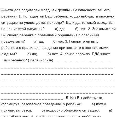
Анкета для родителей младшей группы «Безопасность вашего
ребёнка» 1. Попадал ли Ваш ребёнок, когда- нибудь, в опасную
ситуацию на улице, дома, природе? Если да, то какой выход Вы
нашли из этой ситуации? а) да; б) нет. 2. Знакомите ли
Вы своего ребёнка с правилами обращения с опасными
предметами? а) да; б) нет. 3. Говорите ли вы с
ребёнком о правилах поведения при контакте с незнакомыми
людьми? а) да; б) нет. 4. Какие правила ПДД знает
Ваш ребёнок? ( перечислить) _ _ _ _ _ _ _ _ _ _ _ _ _ _ _ _ _ _ _
_ _ _ _ _ _ _ _ _ _ _ _ _ _ _ _ _ _ _ _ _ _ _ _ _ _ _ _ _ _ _ _ _ _ _ _
_ _ _ _ _ _ _ _ _ _ _ _ _ _ _ _ _ _ _ _ _ _ _ _ _ _ _ _ _ _ _ _ _ _ _ _
_ _ _ _ _ _ _ _ _ _ _ _ _ _ _ _ _ _ _ _ _ _ _ _ _ _ _ _ _ _ _ _ _ _ _ _
_ _ _ _ _ _ _ _ _ _ _ _ _ _ _ _ _ _ _ _ _ _ _ _ _ _ _ _ _ _ _ _ _ _ _ _
_ _ _ _ _ _ _ _ _ _ _ _ _ _ _ _ _ _ _ _ _ _ _ _ _ _ _ _ _ _ _ _ _ _ _ _
_ _ _ _ _ _ _ _ _ _ _ _ _ _ _ _ _ _ _ _ 5. Как Вы действуете,
формируя безопасное поведение у ребёнка? а) путём
прямых запретов; б) подробно объясняю ситуацию; в)
личный пример. 6. Как Вы поощряете своего ребёнка за