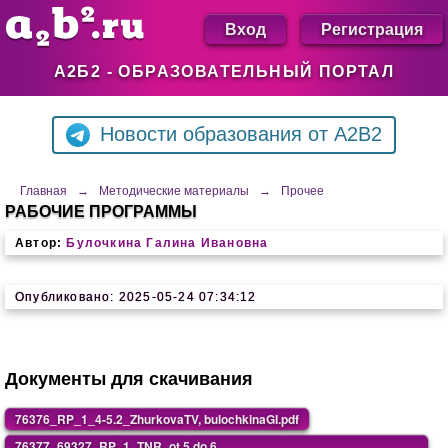
Вход
Регистрация
А2Б2 - ОБРАЗОВАТЕЛЬНЫЙ ПОРТАЛ
Новости образования от A2B2
Главная
→
Методические материалы
→
Прочее
РАБОЧИЕ ПРОГРАММЫ
Автор:
Булочкина Галина Ивановна
Опубликовано: 2025-05-24 07:34:12
Документы для скачивания
76376_RP_1_4-5.2_ZhurkovaTV, bulochkinaGI.pdf
76377_69327_RP_1_TNR_ot 5 do 6