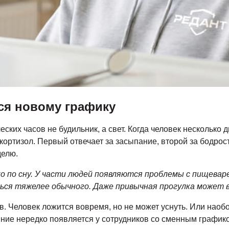
ся новому графику
ских часов не будильник, а свет. Когда человек несколько 
ортизол. Первый отвечает за засыпание, второй за бодрост
делю.
ко по сну. У части людей появляются проблемы с пищева
ься тяжелее обычного. Даже привычная прогулка может 
. Человек ложится вовремя, но не может уснуть. Или наоб
яние нередко появляется у сотрудников со сменным графико