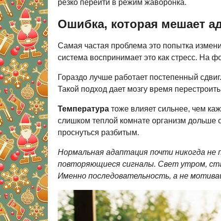
резко перейти в режим жаворонка.
Ошибка, которая мешает а
Самая частая проблема это попытка изменит
система воспринимает это как стресс. На ф
Гораздо лучше работает постепенный сдвиг
Такой подход дает мозгу время перестроит
Температура
тоже влияет сильнее, чем ка
слишком теплой комнате организм дольше ос
проснуться разбитым.
Нормальная адаптация почти никогда не п
повторяющиеся сигналы. Свет утром, стаб
Именно последовательность, а не мотива