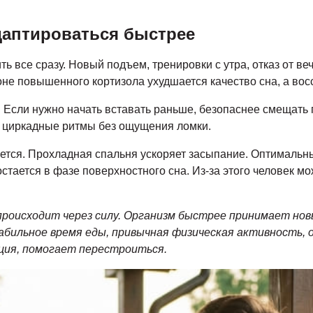
даптироваться быстрее
ь все сразу. Новый подъем, тренировки с утра, отказ от ве
оне повышенного кортизола ухудшается качество сна, а во
. Если нужно начать вставать раньше, безопаснее смещать 
ь циркадные ритмы без ощущения ломки.
жется. Прохладная спальня ускоряет засыпание. Оптимальн
тается в фазе поверхностного сна. Из-за этого человек мож
роисходит через силу. Организм быстрее принимает нов
ильное время еды, привычная физическая активность, от
ция, помогает перестроиться.