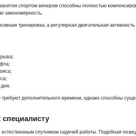
 занятия спортом вечером способны полностью компенсиро
ю закономерность.
ивная тренировка, а регулярная двигательная активность в
ерыва;
фта;
ояса;
са;
 дня.
 требуют дополнительного времени, однако способны суще
к специалисту
е естественным спутником сидячей работы. Подобная позиц