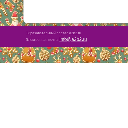
Образовательный портал a2b2.ru
info@a2b2.ru
Электронная почта: