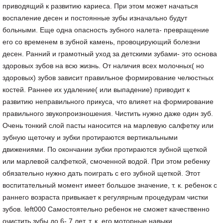
приводящий к развитию кариеса. При этом может начаться
воспаление десен и постоянные зубы изначально будут
больными. Еще одна опасность зубного налета- превращение
его со временем в зубной камень, провоцирующий болезни
десен. Ранний и грамотный уход за детскими зубами- это основа
здоровых зубов на всю жизнь. От наличия всех молочных( но
здоровых) зубов зависит правильное формирование челюстных
костей. Раннее их удаление( или выпадение) приводит к
развитию неправильного прикуса, что влияет на формирование
правильного звукопроизношения. Чистить нужно даже один зуб.
Очень тонкий слой пасты наносится на марлевую салфетку или
зубную щеточку и зубки протираются вертикальными
движениями. По окончании зубки протираются зубной щеткой
или марлевой салфеткой, смоченной водой. При этом ребенку
обязательно нужно дать поиграть с его зубной щеткой. Этот
воспитательный момент имеет большое значение, т. к. ребенок с
раннего возраста привыкает к регулярным процедурам чистки
зубов. left000 Самостоятельно ребенок не сможет качественно
очистить зубы до 6- 7 лет, т. к. его моторные навыки