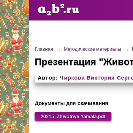
Главная
→
Методические материалы
→
Презентация "Живо
Автор:
Чиркова Виктория Серг
Документы для скачивания
20215_Zhivotnye Yamala.pdf