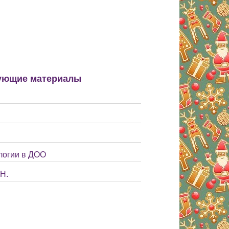
ующие материалы
логии в ДОО
Н.