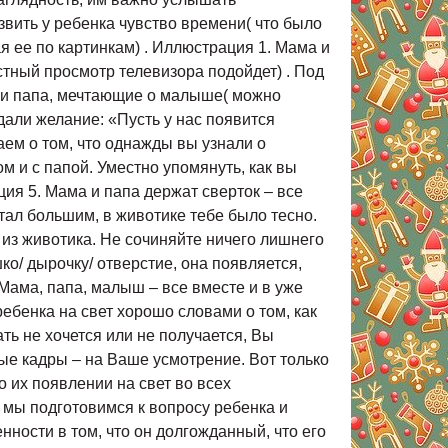
звить у ребенка чувство времени( что было
ая ее по картинкам) . Иллюстрация 1. Мама и
тный просмотр телевизора подойдет) . Под
ма и папа, мечтающие о малыше( можно
адали желание: «Пусть у нас появится
ем о том, что однажды вы узнали о
 и с папой. Уместно упомянуть, как вы
ция 5. Мама и папа держат сверток – все
тал большим, в животике тебе было тесно.
 из животика. Не сочиняйте ничего лишнего
о/ дырочку/ отверстие, она появляется,
 Мама, папа, малыш – все вместе и в уже
 ребенка на свет хорошо словами о том, как
вать не хочется или не получается, Вы
ые кадры – на Ваше усмотрение. Вот только
 их появлении на свет во всех
 мы подготовимся к вопросу ребенка и
нности в том, что он долгожданный, что его