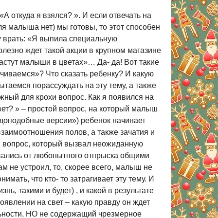
откуда я взялся? ». И если отвечать на
ля малыша нет) мы готовы, то этот способен
у врать: «Я выпила специальную
олезно ждет такой акции в крупном магазине
растут малыши в цветах»… Да- да! Вот такие
чиваемся»? Что сказать ребенку? И какую
таемся порассуждать на эту тему, а также
ный для крохи вопрос. Как я появился на
вет? » – простой вопрос, на который малыш
вдоподобные версии») ребенок начинает
 взаимоотношения полов, а также зачатия и
ам вопрос, который вызвал неожиданную
ывались от любопытного отпрыска общими
ам не устроил, то, скорее всего, малыш не
мать, что кто- то затрагивает эту тему. И
нь, такими и будет) , и какой в результате
появлении на свет – какую правду он ждет
льности, НО не содержащий чрезмерное