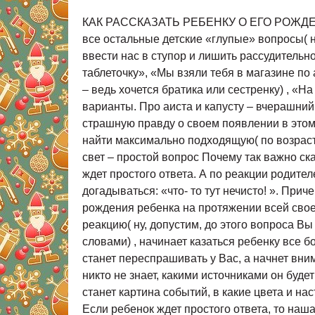
КАК РАССКАЗАТЬ РЕБЕНКУ О ЕГО РОЖДЕНИИ Р
все остальные детские «глупые» вопросы( н
ввести нас в ступор и лишить рассудитель
таблеточку», «Мы взяли тебя в магазине по
– ведь хочется братика или сестренку) , «Н
варианты. Про аиста и капусту – вчерашни
страшную правду о своем появлении в этом
найти максимально подходящую( по возраст
свет – простой вопрос Почему так важно ск
ждет простого ответа. А по реакции родит
догадываться: «что- то тут нечисто! ». При
рождения ребенка на протяжении всей своей
реакцию( ну, допустим, до этого вопроса 
словами) , начинает казаться ребенку все б
станет переспрашивать у Вас, а начнет вним
никто не знает, какими источниками он будет
станет картина событий, в какие цвета и на
Если ребенок ждет простого ответа, то на