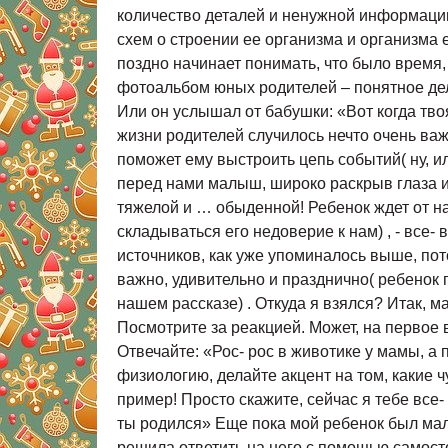
количество деталей и ненужной информации.
схем о строении ее организма и организма 
поздно начинает понимать, что было время,
фотоальбом юных родителей – понятное дело
Или он услышал от бабушки: «Вот когда тв
жизни родителей случилось нечто очень важн
поможет ему выстроить цепь событий( ну, и
перед нами малыш, широко раскрыв глаза и 
тяжелой и … обыденной! Ребенок ждет от на
складываться его недоверие к нам) , - все- 
источников, как уже упоминалось выше, пото
важно, удивительно и празднично( ребенок 
нашем рассказе) . Откуда я взялся? Итак, м
Посмотрите за реакцией. Может, на первое 
Отвечайте: «Рос- рос в животике у мамы, а 
физиологию, делайте акцент на том, какие 
пример! Просто скажите, сейчас я тебе все
ты родился» Еще пока мой ребенок был мале
решила ответить на него с помощью самост