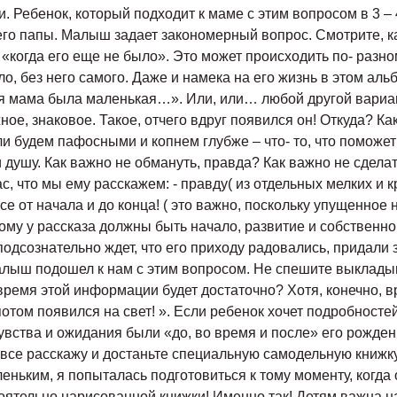
 Ребенок, который подходит к маме с этим вопросом в 3 – 
его папы. Малыш задает закономерный вопрос. Смотрите, ка
 «когда его еще не было». Это может происходить по- разн
, без него самого. Даже и намека на его жизнь в этом аль
оя мама была маленькая…». Или, или… любой другой вариан
ое, знаковое. Такое, отчего вдруг появился он! Откуда? Ка
ли будем пафосными и копнем глубже – что- то, что поможет
душу. Как важно не обмануть, правда? Как важно не сделат
с, что мы ему расскажем: - правду( из отдельных мелких и
все от начала и до конца! ( это важно, поскольку упущенное
му у рассказа должны быть начало, развитие и собственно, о
подсознательно ждет, что его приходу радовались, придали 
алыш подошел к нам с этим вопросом. Не спешите выкладыва
время этой информации будет достаточно? Хотя, конечно, вр
потом появился на свет! ». Если ребенок хочет подробностей
чувства и ожидания были «до, во время и после» его рожден
- все расскажу и достаньте специальную самодельную книжк
ньким, я попыталась подготовиться к тому моменту, когда о
оятельно нарисованной книжки! Именно так! Детям важна н