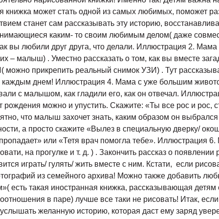
ая книжка может стать одной из самых любимых, поможет ра
ьствием станет сам рассказывать эту историю, восстанавлив
анимающиеся каким- то своим любимым делом( даже совмес
 как вы любили друг друга, что делали. Иллюстрация 2. Ма
них – малыш) . Уместно рассказать о том, как вы вместе заг
( можно прикрепить реальный снимок УЗИ) . Тут рассказыва
с каждым днем! Иллюстрация 4. Мама с уже большим животом
вали с малышом, как гладили его, как он отвечал. Иллюстра
 рождения можно и упустить. Скажите: «Ты все рос и рос, с
оятно, что малыш захочет знать, каким образом он выбрался
ости, а просто скажите «Вылез в специальную дверку/ окошк
 пропадает» или «Тетя врач помогла тебе». Иллюстрация 6.
ати, на прогулке и т. д. ) . Закончить рассказ о появлении
авится играть/ гулять/ жить вместе с ним. Кстати, если рисо
тографий из семейного архива! Можно также добавить люб
( есть такая иностранная книжка, рассказывающая детям о
отношения в паре) лучше все таки не рисовать! Итак, если
 услышать желанную историю, которая даст ему заряд увере