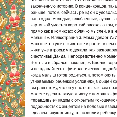
законченную историю. В конце- концов, так
раньше, потом, сейчас) , речь( он с удовол
папа «до»: молодые, влюбленные, лучше з
картинкой уместен короткий рассказ о том,
прямо как в комиксах: облачко мыслей, а в 
малыш! ». Иллюстрация 3. Мама делает УЗИ
малыше: он уже в животике и растет в нем 
жили уже втроем: что делали, как разговари
счастливы! Да- да! Непосредственно момент
Вот ты и выбрался, наконец! ». Вполне вер
и не вдавайтесь в физиологические подробн
когда малыш готов родиться, а потом опять
узнаваемых ребенком условиях( в общей кров
вы рады тому, что он у вас есть, как вам нр
можете сделать такую книжку с помощью фо
«правдивые» кадры с открытым «окошечком»
подробностях с акцентом на половые взаимо
сделаем такую книжку, то позволим ребенку