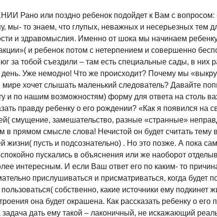
ано или поздно ребенок подойдет к Вам с вопросом: «А 
у, мы- то знаем, что глупых, неважных и несерьезных тем д
ности и здравомыслия. Именно от шока мы начинаем ребенк
 акции»( и ребенок потом с нетерпением и совершенно бесп
а юг за тобой съездили – там есть специальные сады, в них 
й день. Уже немодно! Что же происходит? Почему мы «выкру
 мире хочет слышать маленький следователь? Давайте попы
у и по нашим возможностям) форму для ответа на столь важ
азать правду ребенку о его рождении? «Как я появился на с
елей( смущение, замешательство, разные «странные» непра
чем в прямом смысле слова! Нечистой он будет считать тему
 жизни( пусть и подсознательно) . Но это позже. А пока с
Вы спокойно пускались в объяснения или же наоборот отдел
олее интересным. И если Ваш ответ его по каким- то причин
ательно прислушиваться и присматриваться, когда будет пони
 пользоваться( собственно, какие источники ему подкинет жиз
строения она будет окрашена. Как рассказать ребенку о его 
ша задача дать ему такой – лаконичный, не искажающий реа