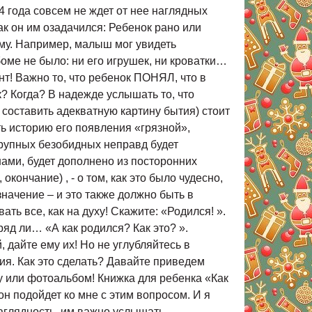
4 года совсем не ждет от нее наглядных
к он им озадачился: Ребенок рано или
ому. Например, малыш мог увидеть
боме не было: ни его игрушек, ни кроватки…
т! Важно то, что ребенок ПОНЯЛ, что в
к? Когда? В надежде услышать то, что
 составить адекватную картину бытия) стоит
ь историю его появления «грязной»,
 крупных безобидных неправд будет
 нами, будет дополнено из посторонних
кончание) , - о том, как это было чудесно,
значение – и это также должно быть в
ть все, как на духу! Скажите: «Родился! ».
яд ли… «А как родился? Как это? ».
, дайте ему их! Но не углубляйтесь в
ия. Как это сделать? Давайте приведем
у или фотоальбом! Книжка для ребенка «Как
н подойдет ко мне с этим вопросом. И я
аглядность, им важно услышать