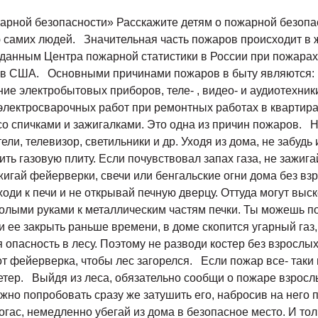
арной безопасности» Расскажите детям о пожарной безопас
ю самих людей. Значительная часть пожаров происходит в ж
По данным Центра пожарной статистики в России при пожара
ем в США. Основными причинами пожаров в быту являются:
ие электробытовых приборов, теле- , видео- и аудиотехник
электросварочных работ при ремонтных работах в квартира
 со спичками и зажигалками. Это одна из причин пожаров.
ли, телевизор, светильники и др. Уходя из дома, не забуд
ь газовую плиту. Если почувствовал запах газа, не зажигай
ажигай фейерверки, свечи или бенгальские огни дома без в
оди к печи и не открывай печную дверцу. Оттуда могут выск
олыми руками к металлическим частям печки. Ты можешь по
и ее закрыть раньше времени, в доме скопится угарный га
 опасность в лесу. Поэтому не разводи костер без взрослы
от фейерверка, чтобы лес загорелся. Если пожар все- таки
 ветер. Выйдя из леса, обязательно сообщи о пожаре взро
ожно попробовать сразу же затушить его, набросив на него 
огас, немедленно убегай из дома в безопасное место. И то