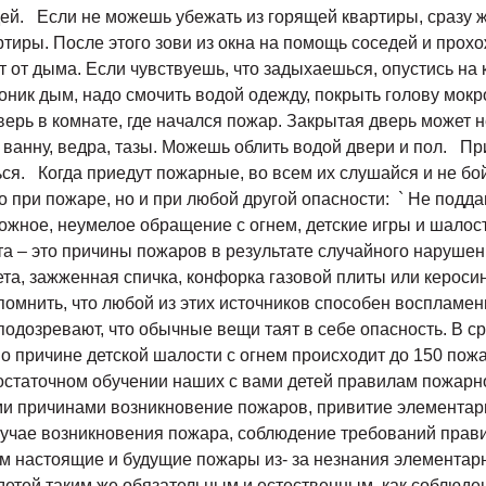
дей. Если не можешь убежать из горящей квартиры, сразу ж
тиры. После этого зови из окна на помощь соседей и про
 от дыма. Если чувствуешь, что задыхаешься, опустись на 
ик дым, надо смочить водой одежду, покрыть голову мокр
верь в комнате, где начался пожар. Закрытая дверь может 
 ванну, ведра, тазы. Можешь облить водой двери и пол. Пр
ся. Когда приедут пожарные, во всем их слушайся и не бой
 при пожаре, но и при любой другой опасности: ` Не подда
ное, неумелое обращение с огнем, детские игры и шалост
а – это причины пожаров в результате случайного наруше
та, зажженная спичка, конфорка газовой плиты или керосин
омнить, что любой из этих источников способен воспламен
подозревают, что обычные вещи таят в себе опасность. В с
 По причине детской шалости с огнем происходит до 150 по
достаточном обучении наших с вами детей правилам пожарн
ми причинами возникновение пожаров, привитие элемента
лучае возникновения пожара, соблюдение требований прав
м настоящие и будущие пожары из- за незнания элементар
детей таким же обязательным и естественным, как соблюден