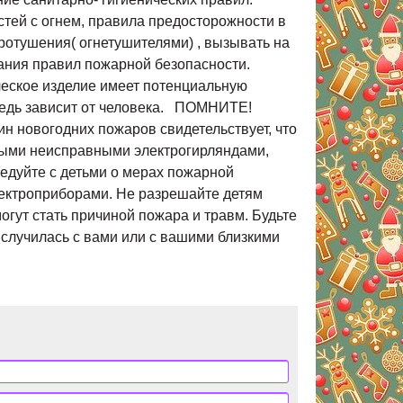
стей с огнем, правила предосторожности в
отушения( огнетушителями) , вызывать на
ования правил пожарной безопасности.
ческое изделие имеет потенциальную
редь зависит от человека. ПОМНИТЕ!
новогодних пожаров свидетельствует, что
ьными неисправными электрогирляндами,
едуйте с детьми о мерах пожарной
лектроприборами. Не разрешайте детям
огут стать причиной пожара и травм. Будьте
случилась с вами или с вашими близкими
у спасения по телефону" 01" .