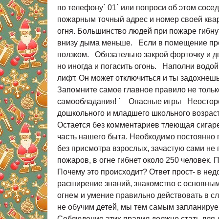
по телефону` 01` или попроси об этом сосе
пожарным точный адрес и номер своей квар
огня. Большинство людей при пожаре гибнут
внизу дыма меньше. Если в помещение прон
ползком. Обязательно закрой форточку и д
но иногда и погасить огонь. Наполни водой
лифт. Он может отключиться и ты задохнешь
Запомните самое главное правило не только
самообладания! ` Опасные игры Неосторож
дошкольного и младшего школьного возраст
Остается без комментариев тлеющая сигаре
часть нашего быта. Необходимо постоянно п
без присмотра взрослых, зачастую сами не 
пожаров, в огне гибнет около 250 человек.
Почему это происходит? Ответ прост- в не
расширение знаний, знакомство с основны
огнем и умение правильно действовать в с
не обучим детей, мы тем самым запланируе
Соблюдение этих правил должно стать для 