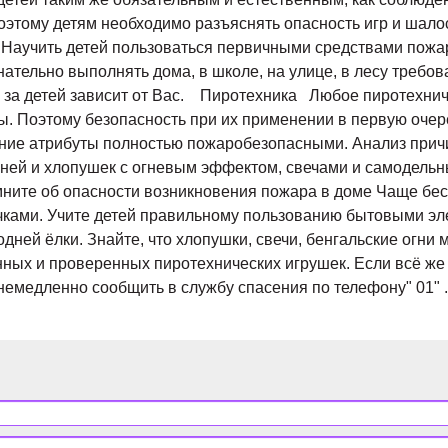
оэтому детям необходимо разъяснять опасность игр и шало
Научить детей пользоваться первичными средствами пожар
ательно выполнять дома, в школе, на улице, в лесу треб
х за детей зависит от Вас. Пиротехника Любое пиротехни
ы. Поэтому безопасность при их применении в первую оче
 атрибуты полностью пожаробезопасными. Анализ причин 
огней и хлопушек с огневым эффектом, свечами и самодел
ните об опасности возникновения пожара в доме Чаще бес
ичками. Учите детей правильному пользованию бытовыми э
ней ёлки. Знайте, что хлопушки, свечи, бенгальские огни м
ых и проверенных пиротехнических игрушек. Если всё же 
необходимо немедленно сообщить в служб