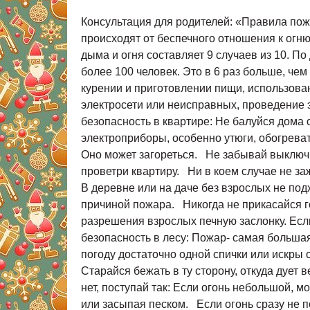
Консультация для родителей: «Правила пож
происходят от беспечного отношения к огн
дыма и огня составляет 9 случаев из 10. 
более 100 человек. Это в 6 раз больше, ч
курении и приготовлении пищи, использован
электросети или неисправных, проведение 
безопасность в квартире: Не балуйся дома
электроприборы, особенно утюги, обогревате
Оно может загореться. Не забывай выключит
проветри квартиру. Ни в коем случае не з
В деревне или на даче без взрослых не подх
причиной пожара. Никогда не прикасайся г
разрешения взрослых печную заслонку. Есл
безопасность в лесу: Пожар- самая большая
погоду достаточно одной спички или искры 
Старайся бежать в ту сторону, откуда дует
нет, поступай так: Если огонь небольшой, м
или засыпая песком. Если огонь сразу не п