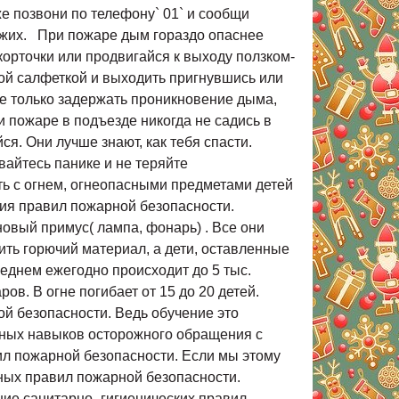
е позвони по телефону` 01` и сообщи
хожих. При пожаре дым гораздо опаснее
корточки или продвигайся к выходу ползком-
ой салфеткой и выходить пригнувшись или
не только задержать проникновение дыма,
и пожаре в подъезде никогда не садись в
ся. Они лучше знают, как тебя спасти.
вайтесь панике и не теряйте
ь с огнем, огнеопасными предметами детей
ния правил пожарной безопасности.
овый примус( лампа, фонарь) . Все они
ить горючий материал, а дети, оставленные
реднем ежегодно происходит до 5 тыс.
жаров. В огне погибает от 15 до 20 детей.
ой безопасности. Ведь обучение это
рных навыков осторожного обращения с
ил пожарной безопасности. Если мы этому
ных правил пожарной безопасности.
ие санитарно- гигиенических правил.