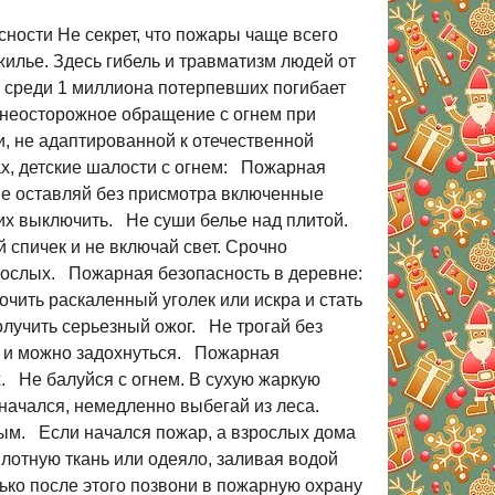
ности Не секрет, что пожары чаще всего
илье. Здесь гибель и травматизм людей от
х среди 1 миллиона потерпевших погибает
 неосторожное обращение с огнем при
и, не адаптированной к отечественной
х, детские шалости с огнем: Пожарная
 Не оставляй без присмотра включенные
ь их выключить. Не суши белье над плитой.
 спичек и не включай свет. Срочно
зрослых. Пожарная безопасность в деревне:
очить раскаленный уголек или искра и стать
лучить серьезный ожог. Не трогай без
з, и можно задохнуться. Пожарная
х. Не балуйся с огнем. В сухую жаркую
 начался, немедленно выбегай из леса.
слым. Если начался пожар, а взрослых дома
плотную ткань или одеяло, заливая водой
лько после этого позвони в пожарную охрану