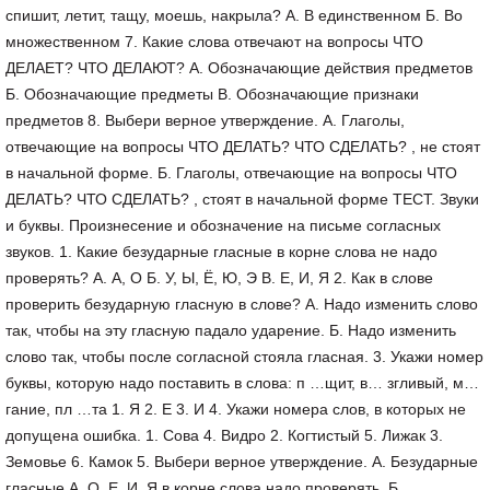
спишит, летит, тащу, моешь, накрыла? А. В единственном Б. Во
множественном 7. Какие слова отвечают на вопросы ЧТО
ДЕЛАЕТ? ЧТО ДЕЛАЮТ? А. Обозначающие действия предметов
Б. Обозначающие предметы В. Обозначающие признаки
предметов 8. Выбери верное утверждение. А. Глаголы,
отвечающие на вопросы ЧТО ДЕЛАТЬ? ЧТО СДЕЛАТЬ? , не стоят
в начальной форме. Б. Глаголы, отвечающие на вопросы ЧТО
ДЕЛАТЬ? ЧТО СДЕЛАТЬ? , стоят в начальной форме ТЕСТ. Звуки
и буквы. Произнесение и обозначение на письме согласных
звуков. 1. Какие безударные гласные в корне слова не надо
проверять? А. А, О Б. У, Ы, Ё, Ю, Э В. Е, И, Я 2. Как в слове
проверить безударную гласную в слове? А. Надо изменить слово
так, чтобы на эту гласную падало ударение. Б. Надо изменить
слово так, чтобы после согласной стояла гласная. 3. Укажи номер
буквы, которую надо поставить в слова: п …щит, в… згливый, м…
гание, пл …та 1. Я 2. Е 3. И 4. Укажи номера слов, в которых не
допущена ошибка. 1. Сова 4. Видро 2. Когтистый 5. Лижак 3.
Земовье 6. Камок 5. Выбери верное утверждение. А. Безударные
гласные А, О, Е, И, Я в корне слова надо проверять. Б.