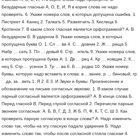
Безударные гласные А, О, Е, И, Я в корне слова не надо
проверять. 6. Укажи номера слов, в которых допущена ошибка. 1.
Пистреет 4. Канец 2. Талкать 5. Размягчить 3. Кислица 6.
Кротенок 7. В каком слоге гласная является орфограммой? А. В
безударном Б. В ударном 8. Укажи номера слов, в которых
пропущена буква О. 1. Сл … ва 4. С… довник 2. Ж … рища 5.
Набр … сать 3. Пл … довый 6. Стр. . итель 9. Укажи номера слов,
в которых пропущена буква А. 1. Дв … рец 4. Кр … новщик 2. К…
нец 5. Стр … усенок 3. Тр … ва 6. Б … родка 10. Укажи номер
буквы, которую надо вставить в слова: в… зание, р … биновый, гр
…да, за…вить 1. Я 2. Е 3. И Звуки и буквы. Произнесение и
обозначение на письме согласных звуковю. 1. В каком случае
парный согласный является орфограммой? А. В конце слова Б.
Перед гласной В. Перед глухой согласной 2. Перечисли парные
звонкие согласные: А. Б, В, Г, Д, З, Ж Б. П, Ф, К, Т, С, Ш 3. Как
проверить парную согласную в конце слова? А. Надо изменить
слово так, чтобы на эту гласную падало ударение Б. Надо
изменить слово так, чтобы после согласной стояла гласная 4.