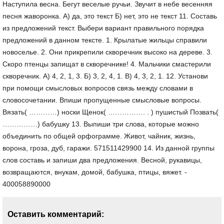
Наступила весна. Бегут веселые ручьи. Звучит в небе весенняя
песня жаворонка. А) да, это текст Б) нет, это не текст 11. Составь
из предложений текст. Выбери вариант правильного порядка
предложений в данном тексте. 1. Крылатые жильцы справили
новоселье. 2. Они прикрепили скворечник высоко на дереве. 3.
Скоро птенцы запищат в скворечнике! 4. Мальчики смастерили
скворечник. А) 4, 2, 1, 3. Б) 3, 2, 4, 1. В) 4, 3, 2, 1. 12. Установи
при помощи смысловых вопросов связь между словами в
словосочетании. Впиши пропущенные смысловые вопросы.
Вязать( …………) носки Щенок( ……………. . ) пушистый Позвать(
……………) бабушку 13. Выпиши три слова, которые можно
объединить по общей орфограмме. Живот, чайник, жизнь,
ворона, гроза, дуб, гаражи. 571511429900 14. Из данной группы
слов составь и запиши два предложения. Весной, рукавицы,
возвращаются, внукам, домой, бабушка, птицы, вяжет. -
400058890000
Оставить комментарий: