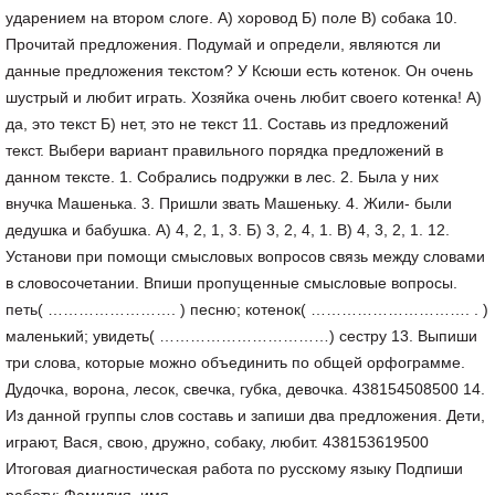
ударением на втором слоге. А) хоровод Б) поле В) собака 10.
Прочитай предложения. Подумай и определи, являются ли
данные предложения текстом? У Ксюши есть котенок. Он очень
шустрый и любит играть. Хозяйка очень любит своего котенка! А)
да, это текст Б) нет, это не текст 11. Составь из предложений
текст. Выбери вариант правильного порядка предложений в
данном тексте. 1. Собрались подружки в лес. 2. Была у них
внучка Машенька. 3. Пришли звать Машеньку. 4. Жили- были
дедушка и бабушка. А) 4, 2, 1, 3. Б) 3, 2, 4, 1. В) 4, 3, 2, 1. 12.
Установи при помощи смысловых вопросов связь между словами
в словосочетании. Впиши пропущенные смысловые вопросы.
петь( ……………………. ) песню; котенок( …………………………. . )
маленький; увидеть( ……………………………) сестру 13. Выпиши
три слова, которые можно объединить по общей орфограмме.
Дудочка, ворона, лесок, свечка, губка, девочка. 438154508500 14.
Из данной группы слов составь и запиши два предложения. Дети,
играют, Вася, свою, дружно, собаку, любит. 438153619500
Итоговая диагностическая работа по русскому языку Подпиши