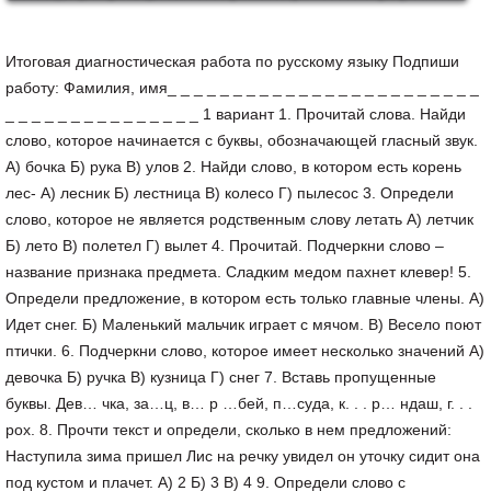
Итоговая диагностическая работа по русскому языку Подпиши
работу: Фамилия, имя_ _ _ _ _ _ _ _ _ _ _ _ _ _ _ _ _ _ _ _ _ _ _ _
_ _ _ _ _ _ _ _ _ _ _ _ _ _ _ 1 вариант 1. Прочитай слова. Найди
слово, которое начинается с буквы, обозначающей гласный звук.
А) бочка Б) рука В) улов 2. Найди слово, в котором есть корень
лес- А) лесник Б) лестница В) колесо Г) пылесос 3. Определи
слово, которое не является родственным слову летать А) летчик
Б) лето В) полетел Г) вылет 4. Прочитай. Подчеркни слово –
название признака предмета. Сладким медом пахнет клевер! 5.
Определи предложение, в котором есть только главные члены. А)
Идет снег. Б) Маленький мальчик играет с мячом. В) Весело поют
птички. 6. Подчеркни слово, которое имеет несколько значений А)
девочка Б) ручка В) кузница Г) снег 7. Вставь пропущенные
буквы. Дев… чка, за…ц, в… р …бей, п…суда, к. . . р… ндаш, г. . .
рох. 8. Прочти текст и определи, сколько в нем предложений:
Наступила зима пришел Лис на речку увидел он уточку сидит она
под кустом и плачет. А) 2 Б) 3 В) 4 9. Определи слово с