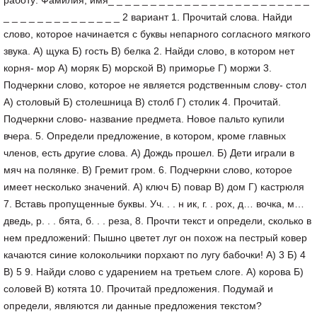
работу: Фамилия, имя_ _ _ _ _ _ _ _ _ _ _ _ _ _ _ _ _ _ _ _ _ _ _ _
_ _ _ _ _ _ _ _ _ _ _ _ _ _ 2 вариант 1. Прочитай слова. Найди
слово, которое начинается с буквы непарного согласного мягкого
звука. А) щука Б) гость В) белка 2. Найди слово, в котором нет
корня- мор А) моряк Б) морской В) приморье Г) моржи 3.
Подчеркни слово, которое не является родственным слову- стол
А) столовый Б) столешница В) столб Г) столик 4. Прочитай.
Подчеркни слово- название предмета. Новое пальто купили
вчера. 5. Определи предложение, в котором, кроме главных
членов, есть другие слова. А) Дождь прошел. Б) Дети играли в
мяч на полянке. В) Гремит гром. 6. Подчеркни слово, которое
имеет несколько значений. А) ключ Б) повар В) дом Г) кастрюля
7. Вставь пропущенные буквы. Уч. . . н ик, г. . рох, д… вочка, м…
дведь, р. . . бята, б. . . реза, 8. Прочти текст и определи, сколько в
нем предложений: Пышно цветет луг он похож на пестрый ковер
качаются синие колокольчики порхают по лугу бабочки! А) 3 Б) 4
В) 5 9. Найди слово с ударением на третьем слоге. А) корова Б)
соловей В) котята 10. Прочитай предложения. Подумай и
определи, являются ли данные предложения текстом?