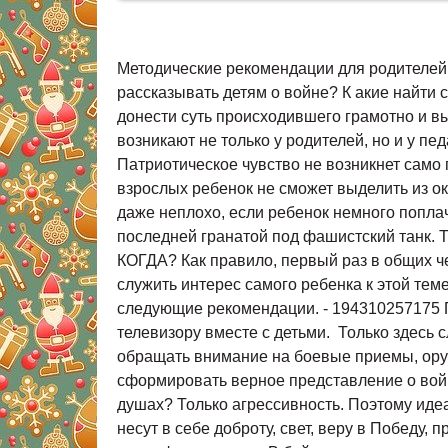
Методические рекомендации для родителей 
рассказывать детям о войне? К акие найти 
донести суть происходившего грамотно и вы
возникают не только у родителей, но и у 
Патриотическое чувство не возникнет само 
взрослых ребенок не сможет выделить из ок
даже неплохо, если ребенок немного поплач
последней гранатой под фашистский танк. 
КОГДА? Как правило, первый раз в общих че
служить интерес самого ребенка к этой теме.
следующие рекомендации. - 194310257175 П
телевизору вместе с детьми. Только здесь 
обращать внимание на боевые приемы, оружи
сформировать верное представление о войне
душах? Только агрессивность. Поэтому иде
несут в себе доброту, свет, веру в Победу