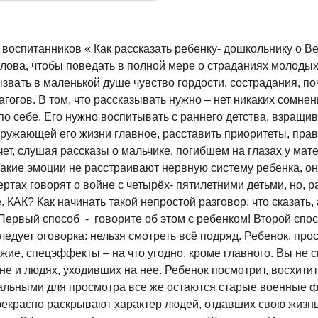
воспитанников « Как рассказать ребенку- дошкольнику о В
слова, чтобы поведать в полной мере о страданиях молодых
звать в маленькой душе чувство гордости, сострадания, п
педагогов. В том, что рассказывать нужно – нет никаких 
по себе. Его нужно воспитывать с раннего детства, взращив
ружающей его жизни главное, расставить приоритеты, прав
ет, слушая рассказы о мальчике, погибшем на глазах у мат
Такие эмоции не расстраивают нервную систему ребенка, он
ртах говорят о войне с четырёх- пятилетними детьми, но, 
 КАК? Как начинать такой непростой разговор, что сказать, 
ервый способ - говорите об этом с ребенком! Второй спос
следует оговорка: нельзя смотреть всё подряд. Ребенок, пр
е, спецэффекты – на что угодно, кроме главного. Вы не см
 и людях, уходивших на нее. Ребенок посмотрит, восхититс
альными для просмотра все же остаются старые военные ф
, прекрасно раскрывают характер людей, отдавших свою жиз