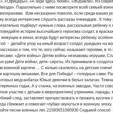
и», «Офицеры», «А зори здесь тихие», «Журавли». Из совр
Звезда». Параллельно с ними посмотрите всей семьей воен
ветеранами. Вам несказанно повезло, если среди ваших ро
нку всегда интереснее слушать рассказы очевидцев. К тому
обязательно подберут нужные слова, рассказывая ребенку 
поведайте истории высочайшего героизма солдат, в красках
живущие в веках, всегда будут интересны ребенку, особенно
об - делайте упор на юный возраст солдат, ушедших на вой
рассказах о том, что те, кого сейчас называют героями, в 
тересами. «Дети войны» Детям войны незнакомы игрушки, С
ые руки! Дети войны, дети- сироты, Их принимали в солдатс
м военной картечи … С колько свалилось на детские плечи!
и картошку мешками, Все для Победы! – голодные сами. Ра
нтовых медсанбатах Юные девочки в белых халатах. Темная 
отерянных годах, А у станка, на военных заводах, Часто сов
ное участие с детьми в мероприятиях( утренники, парады, м
бокий след, заставляет прочувствовать и прожить кусочек т
да сближает и помогает глубже окунуться в военную эпоху.
 пойте песни военных лет. 21583651090930 Седьмой способ