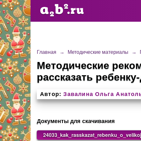
Главная
→
Методические материалы
→
Методические реком
рассказать ребенку
Автор:
Завалина Ольга Анатол
Документы для скачивания
24033_kak_rasskazat_rebenku_o_veliko