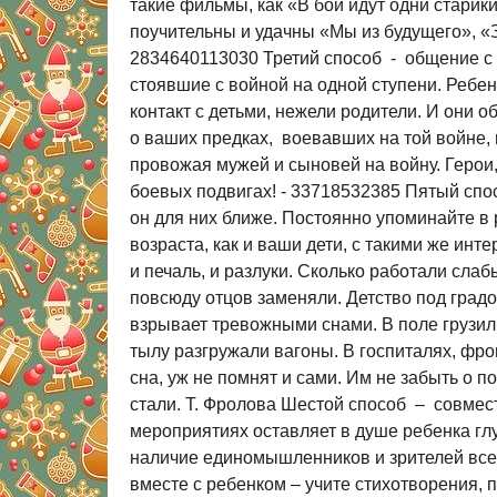
такие фильмы, как «В бой идут одни старик
поучительны и удачны «Мы из будущего», «
2834640113030 Третий способ - общение с 
стоявшие с войной на одной ступени. Ребе
контакт с детьми, нежели родители. И они 
о ваших предках, воевавших на той войне, 
провожая мужей и сыновей на войну. Герои, 
боевых подвигах! - 33718532385 Пятый спос
он для них ближе. Постоянно упоминайте в 
возраста, как и ваши дети, с такими же ин
и печаль, и разлуки. Сколько работали слаб
повсюду отцов заменяли. Детство под градо
взрывает тревожными снами. В поле грузил
тылу разгружали вагоны. В госпиталях, фро
сна, уж не помнят и сами. Им не забыть о п
стали. Т. Фролова Шестой способ – совмест
мероприятиях оставляет в душе ребенка глу
наличие единомышленников и зрителей всег
вместе с ребенком – учите стихотворения,