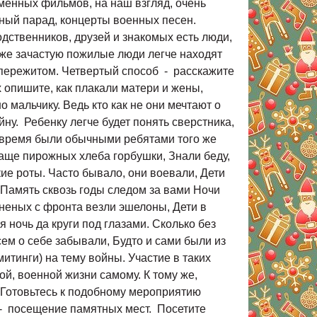
еменных фильмов, на наш взгляд, очень
ный парад, концерты военных песен.
дственников, друзей и знакомых есть люди,
 же зачастую пожилые люди легче находят
о пережитом. Четвертый способ - расскажите
 опишите, как плакали матери и жены,
 мальчику. Ведь кто как не они мечтают о
ну. Ребенку легче будет понять сверстника,
то время были обычными ребятами того же
лаще пирожных хлеба горбушки, Знали беду,
кие роты. Часто бывало, они воевали, Дети
 Память сквозь годы следом за вами Ночи
неных с фронта везли эшелоны, Дети в
ночь да круги под глазами. Сколько без
сем о себе забывали, Будто и сами были из
итинги) на тему войны. Участие в таких
ой, военной жизни самому. К тому же,
 Готовьтесь к подобному мероприятию
 - посещение памятных мест. Посетите