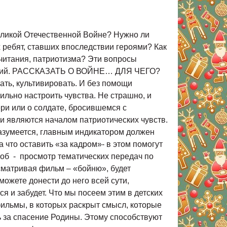
еликой Отечественной Войне? Нужно ли
 ребят, ставших впоследствии героями? Как
очитания, патриотизма? Эти вопросы
сомнений. РАССКАЗАТЬ О ВОЙНЕ… ДЛЯ ЧЕГО?
ать, культивировать. И без помощи
ильно настроить чувства. Не страшно, и
ери или о солдате, бросившемся с
и являются началом патриотических чувств.
разумеется, главным индикатором должен
а что оставить «за кадром»- в этом помогут
об - просмотр тематических передач по
осматривая фильм – «бойню», будет
ожете донести до него всей сути,
я и забудет. Что мы посеем этим в детских
ильмы, в которых раскрыт смысл, которые
нь за спасение Родины. Этому способствуют