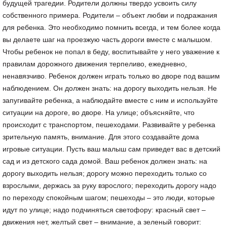
будущей трагедии. Родители должны твердо усвоить силу
собственного примера. Родители – объект любви и подражания
для ребенка. Это необходимо помнить всегда, и тем более когда
вы делаете шаг на проезжую часть дороги вместе с малышом.
Чтобы ребенок не попал в беду, воспитывайте у него уважение к
правилам дорожного движения терпеливо, ежедневно,
ненавязчиво. Ребенок должен играть только во дворе под вашим
наблюдением. Он должен знать: на дорогу выходить нельзя. Не
запугивайте ребенка, а наблюдайте вместе с ним и используйте
ситуации на дороге, во дворе. На улице; объясняйте, что
происходит с транспортом, пешеходами. Развивайте у ребенка
зрительную память, внимание. Для этого создавайте дома
игровые ситуации. Пусть ваш малыш сам приведет вас в детский
сад и из детского сада домой. Ваш ребенок должен знать: на
дорогу выходить нельзя; дорогу можно переходить только со
взрослыми, держась за руку взрослого; переходить дорогу надо
по переходу спокойным шагом; пешеходы – это люди, которые
идут по улице; надо подчиняться светофору: красный свет –
движения нет, желтый свет – внимание, а зеленый говорит: