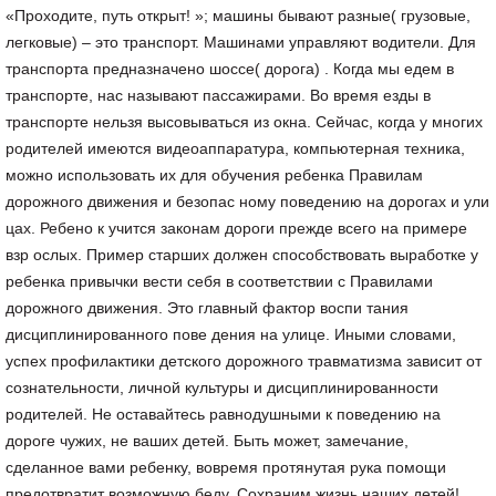
«Проходите, путь открыт! »; машины бывают разные( грузовые,
легковые) – это транспорт. Машинами управляют водители. Для
транспорта предназначено шоссе( дорога) . Когда мы едем в
транспорте, нас называют пассажирами. Во время езды в
транспорте нельзя высовываться из окна. Сейчас, когда у многих
родителей имеются видеоаппаратура, компьютерная техника,
можно использовать их для обучения ребенка Правилам
дорожного движения и безопас ному поведению на дорогах и ули
цах. Ребено к учится законам дороги прежде всего на примере
взр ослых. Пример старших должен способствовать выработке у
ребенка привычки вести себя в соответствии с Правилами
дорожного движения. Это главный фактор воспи тания
дисциплинированного пове дения на улице. Иными словами,
успех профилактики детского дорожного травматизма зависит от
сознательности, личной культуры и дисциплинированности
родителей. Не оставайтесь равнодушными к поведению на
дороге чужих, не ваших детей. Быть может, замечание,
сделанное вами ребенку, вовремя протянутая рука помощи
предотвратит возможную беду. Сохраним жизнь наших детей!