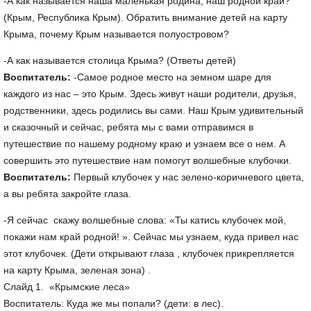
-А как называется наша маленькая родина, наш родной край?
(Крым, Республика Крым). Обратить внимание детей на карту
Крыма, почему Крым называется полуостровом?
-А как называется столица Крыма? (Ответы детей)
Воспитатель:
-Самое родное место на земном шаре для
каждого из нас – это Крым. Здесь живут наши родители, друзья,
родственники, здесь родились вы сами. Наш Крым удивительный
и сказочный и сейчас, ребята мы с вами отправимся в
путешествие по нашему родному краю и узнаем все о нем. А
совершить это путешествие нам помогут волшебные клубочки.
Воспитатель:
Первый клубочек у нас зелено-коричневого цвета,
а вы ребята закройте глаза.
-Я сейчас скажу волшебные слова: «Ты катись клубочек мой,
покажи нам край родной! ». Сейчас мы узнаем, куда привел нас
этот клубочек. (Дети открывают глаза , клубочек прикрепляется
на карту Крыма, зеленая зона) .
Слайд 1. «Крымские леса»
Воспитатель: Куда же мы попали? (дети: в лес).