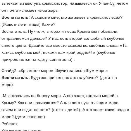
вытекает из выступа крымских гор, называется он Учан-Су, летом
он почти исчезает из-за жары.
Воспитатель:
А скажите мне, кто же живет в крымских лесах?
(Животные и птицы) Какие?
Воспитатель: Ну что ж, в горах и лесах Крыма мы побывали,
отправляемся дальше? У нас есть второй волшебный клубочек
синего цвета. Давайте все вместе скажем волшебные слова: «Ты
катись клубочек мой, покажи нам край родной! » (клубочек
прикрепляется на карту, синяя зона) .
Слайд2. «Крымское море». Звучит запись «Шум моря»
Воспитатель:
Куда же привел нас этот клубочек? (дети: на
море).
-Мы оказались на берегу моря. А кто знает, сколько морей в
Крыму? Как они называются? А для чего нужно людям море,
зачем они ездят на него? (ответы детей). А кто знает какая вода в
море? (дети: соленая)
Ребенок:
Кто же это подшутил,