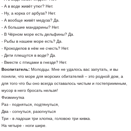
- А в воде живёт утюг? Нет.
- Ну, а корка от арбуза? Нет.
- А вообще живёт медуза? Да.
- А большие мандарины? Нет.
- В Чёрном море есть дельфины? Да.
- Рыбы в нашем море есть? Да.
- Крокодилов в нём не счесть? Нет.
- Дети плещутся в воде? Да.
- Вместе с птицами в гнезде? Нет.
Воспитатель:
Молодцы. Мне не удалось вас запутать, и вы
поняли, что море для морских обитателей – это родной дом, а
для того что бы оно всегда оставалось чистым и гостеприимным,
мусор в него бросать нельзя!
Физминутка
Раз - подняться, подтянуться,
Два - согнуться, разогнуться
Три - в ладоши три хлопка, головою три кивка.
На четыре - ноги шире.