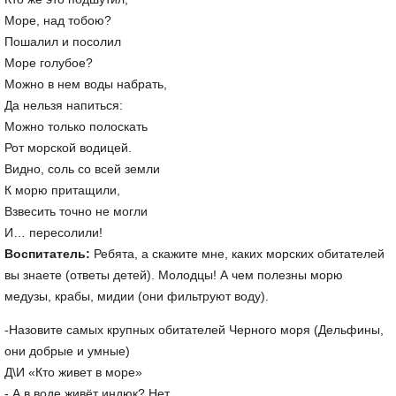
Море, над тобою?
Пошалил и посолил
Море голубое?
Можно в нем воды набрать,
Да нельзя напиться:
Можно только полоскать
Рот морской водицей.
Видно, соль со всей земли
К морю притащили,
Взвесить точно не могли
И… пересолили!
Воспитатель:
Ребята, а скажите мне, каких морских обитателей
вы знаете (ответы детей). Молодцы! А чем полезны морю
медузы, крабы, мидии (они фильтруют воду).
-Назовите самых крупных обитателей Черного моря (Дельфины,
они добрые и умные)
Д\И «Кто живет в море»
- А в воде живёт индюк? Нет.