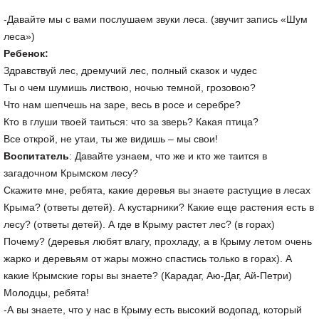
-Давайте мы с вами послушаем звуки леса. (звучит запись «Шум
леса»)
Ребенок:
Здравствуй лес, дремучий лес, полный сказок и чудес
Ты о чем шумишь листвою, ночью темной, грозовою?
Что нам шепчешь на заре, весь в росе и серебре?
Кто в глуши твоей таиться: что за зверь? Какая птица?
Все открой, не утаи, ты же видишь – мы свои!
Воспитатель
: Давайте узнаем, что же и кто же таится в
загадочном Крымском лесу?
Скажите мне, ребята, какие деревья вы знаете растущие в лесах
Крыма? (ответы детей). А кустарники? Какие еще растения есть в
лесу? (ответы детей). А где в Крыму растет лес? (в горах)
Почему? (деревья любят влагу, прохладу, а в Крыму летом очень
жарко и деревьям от жары можно спастись только в горах). А
какие Крымские горы вы знаете? (Карадаг, Аю-Даг, Ай-Петри)
Молодцы, ребята!
-А вы знаете, что у нас в Крыму есть высокий водопад, который