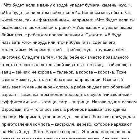
«Что будет, если в ванну с водой упадет бумага, камень, жук. ».
«Что будет, если летом пойдет снег? » Вопросы могут быть как
житейские, так и «фантазийные», например: «Что будет, если ты
окажешься в шоколадной стране? » Уменьшаем и увеличиваем
Займитесь с ребенком превращениями. Скажите: «Я буду
называть кого- нибудь или что- нибудь, а ты сделай его
маленьким». Например, гриб – грибок, стул – стульчик, лист –
листочек. Следите за тем, чтобы ребенок вместо правильного
ответа не называл детенышей животных: не заяц – зайчонок, а
заяц – зайчик; не корова – теленок, а корова – коровка. Тоже
самое можно делать и в обратном направлении. Взрослый
называет «уменьшенное» слово, а ребенок дает его обратный
вариант. Такие же игры можно проводить с «увеличивающими»
суффиксами: кот – котище, тигр – тигрище. Назови одним словом
Взрослый что – то описывает, а ребенок называет это одним
словом. Например, утренняя еда – завтрак, большая посуда для
приготовления компота – кастрюля, дерево, которое наряжают
на Новый год – ёлка. Разные вопросы. Эта игра направлена на