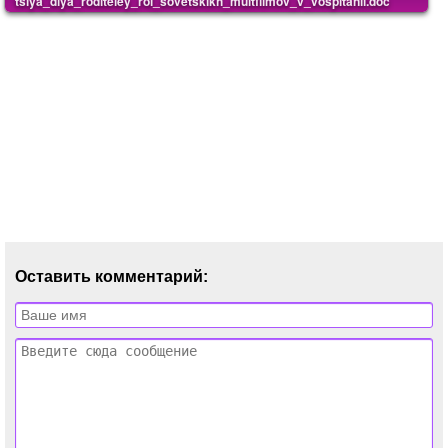
tsiya_dlya_roditeley_rol_sovetskikh_multfilmov_v_vospitanii.doc
Оставить комментарий: