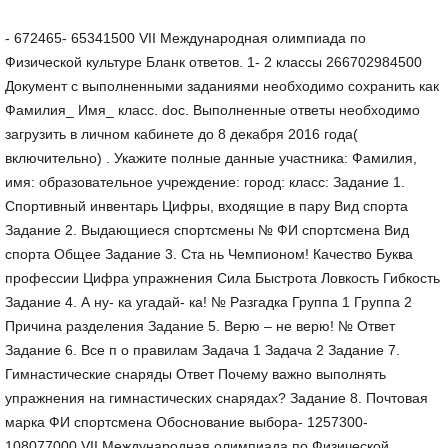
- 672465- 65341500 VII Международная олимпиада по
Физической культуре Бланк ответов. 1- 2 классы 266702984500
Документ с выполненными заданиями необходимо сохранить как
Фамилия_ Имя_ класс. doc. Выполненные ответы необходимо
загрузить в личном кабинете до 8 декабря 2016 года(
включительно) . Укажите полные данные участника: Фамилия,
имя: образовательное учреждение: город: класс: Задание 1.
Спортивный инвентарь Цифры, входящие в пару Вид спорта
Задание 2. Выдающиеся спортсмены № ФИ спортсмена Вид
спорта Общее Задание 3. Ста нь Чемпионом! Качество Буква
профессии Цифра упражнения Сила Быстрота Ловкость Гибкость
Задание 4. А ну- ка угадай- ка! № Разгадка Группа 1 Группа 2
Причина разделения Задание 5. Верю – не верю! № Ответ
Задание 6. Все п о правилам Задача 1 Задача 2 Задание 7.
Гимнастические снаряды Ответ Почему важно выполнять
упражнения на гимнастических снарядах? Задание 8. Почтовая
марка ФИ спортсмена Обоснование выбора- 1257300-
108077000 VII Международная олимпиада по Физической