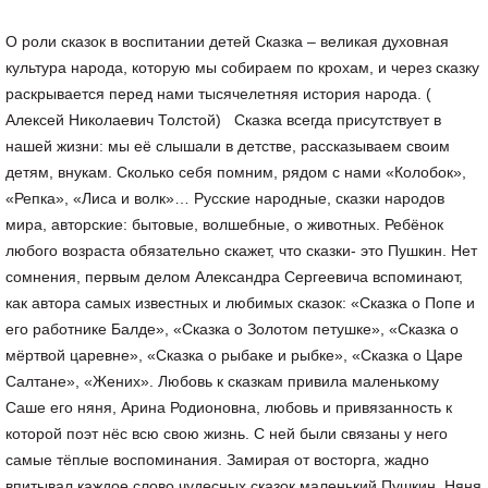
О роли сказок в воспитании детей Сказка – великая духовная культура народа, которую мы собираем по крохам, и через сказку раскрывается перед нами тысячелетняя история народа. ( Алексей Николаевич Толстой) Сказка всегда присутствует в нашей жизни: мы её слышали в детстве, рассказываем своим детям, внукам. Сколько себя помним, рядом с нами «Колобок», «Репка», «Лиса и волк»… Русские народные, сказки народов мира, авторские: бытовые, волшебные, о животных. Ребёнок любого возраста обязательно скажет, что сказки- это Пушкин. Нет сомнения, первым делом Александра Сергеевича вспоминают, как автора самых известных и любимых сказок: «Сказка о Попе и его работнике Балде», «Сказка о Золотом петушке», «Сказка о мёртвой царевне», «Сказка о рыбаке и рыбке», «Сказка о Царе Салтане», «Жених». Любовь к сказкам привила маленькому Саше его няня, Арина Родионовна, любовь и привязанность к которой поэт нёс всю свою жизнь. С ней были связаны у него самые тёплые воспоминания. Замирая от восторга, жадно впитывал каждое слово чудесных сказок маленький Пушкин. Няня скрашивала его одиночество в ссылке в Михайловском, в долгие зимние вечера, продолжая пленять поэта сказками, поговорками, пословицами, песнями. " Слушаю сказки моей няни, оригинала няни Татьяны; она – единственная моя подруга, и с нею только мне не скучно. . . " – писал Пушкин брату из Михайловского. Пушкин перенёс в свои произведения многие образы из няниных сказок. Он всегда с большой теплотой вспоминал Арину Родионовну, посвящал ей стихи. Я сам не рад болтливости своей, Но детских лет люблю воспоминанье. Ах! умолчу ль о мамушке моей, О прелести таинственных ночей, Когда в чепце, в старинном одеянье, Она, духов молитвой уклоня, С усердием перекрестит меня, И шёпотом рассказывать мне станет О мертвецах, о подвигах Бовы. . . От ужаса не шелохнусь, бывало, Едва дыша, прижмусь под одеяло. Не чувствуя ни ног, ни головы. Никто точно не знает, когда появилась первая сказка. Она с давних времён живёт среди людей. Из истории известно, что у наших предков было принято не наказывать повинившихся, а наставлять на путь истинный посредством сказки, рассказа, поучительной истории. Чтение сказка считается самым древним методом познания и воспитания. Общаясь с нашими детьми через сказку, мы передаём им знания о духовном мире, о предназначении человека в обществе, воспитываем их, развиваем внутренний мир, излечиваем от страхов, переживаний. Сказка даёт знания о жизни, законах бытия, пробуждает творчество, фантазию, воспитывает любовь к Родине, труду, учит уважать старших, защищать слабых, помогать больным и немощным. Однозначно, народная сказка способствует формированию определенных нравственных ценностей, идеала. Девочек нацеливает на «красну девицу», которая обязательно рукодельница, и умом, и лицом красавица, для мальчиков- добрый молодец( обязательно отважный, смелый, сильный, честный, добрый, трудолюбивый, готовый в любую минуту защищать свою Родину) . Такое совершенство для ребенка- далекая перспектива, к которой он будет стремиться, сверяя с ним свои дела и поступки. Высшая цель, поставленная в юном возрасте, во многом определит его как личность. Взрослым необходимо знать мечту малыша, чтобы вовремя корректировать и устранять негативные моменты. Считается хорошим тоном в воспитании читать ребёнку сказку на ночь. При приглушённом свете ночника, мягком звуке родного голоса волшебная история убаюкает малыша, подарит ему добрые здоровые сны. Кроме того, ощущение того, что рядом с ним присутствует близкий человек, положительно влияет на формирование детской психики. Это помогает ему успокоиться, почувствовать себя в безопасности. Ребёнок чувствует, что его любят, о нём заботятся. Очевидно, что польза сказок перед сном действительно неоспорима. Учёные уже давно ведут разговор о терапевтической роли сказок, применяя их на психологических тренингах, в виде лечения душевного состояния маленького пациента. К сожалению, современное телевидение загружено в большей степени иностранными мультфильмами, зачастую агрессивными, с жестокими драками, с малопонятными героями, а ведь дети подражают любимым персонажам, перенимают способы их поведения, манеру говорить. Вот почему родителям и педагогам нужно очень строго подходить к выбору сказок, к просмотру мультфильмов. И научно, и жизнью доказано, что дети разного возраста очень любят слушать сказки и необыкновенные истории, которые расширяют диапазон их знаний и кругозора, помогают получить необходимые знания о человеке, о жизненных проблемах, пути их решения. Дают понятие о том, что кроме реального мира, существует ещё и волшебный, наполненный чудесами и приключениями, что добро всегда торжествует над злом. Полезность сказок бесспорна. На их примере можно «исправлять» «неправильные» черты характера. Так, малышам жадным и эгоистичным, полезно почитать сказки « О рыбаке и рыбке», «О трёх жадных медвежатах», «Сказку о золотом петушке», «Морозко», «Али- баба и сорок разбойников», робким и пугливым, - «О трусливом зайчике», «Трусливый Ваня», непослушным и доверчивым подойдёт «Приключения Буратино», «Снежная Королева». У каждого из нас была любимая сказка, которую мы слушали, читали невероятное количество раз. В чём секрет этого литературного жанра? Почему наши дети, да и мы, взрослые, так любим сказки, какова их роль, в чём польза? Вспомним, что в старые, древние времена наши предки не спешили наказывать детей, а рассказывали поучительную историю, чтобы провинившийся смог осмыслить своё поведение, сделать выводы и не повторять ошибок. Сказка- очень хороший метод воспитания и обучения детей. Рассказывая сказки, мы передаем опыт наших предков, дополняя его своим, не менее богатым. Посредством сказки ребенок обогащает внутренний духовный мир, избавляется от переживаний и страхов, получает знания о жизни и ее законах, развивает фантазию и творческое начало, учится сопереживать и предвосхищать события. Благодаря сказке ребенок может проиграть негативные роли и чувства, при этом он не будет наказан. Житейские истории очень хорошо разделяют представление о мужской и женской манере поведения. В каждой сказке есть главный герой. Чаще это активный, храбрый, умеющий выживать в трудных ситуациях персонаж. Даже, если вначале он выглядел негативно, то завершается история его исправлением, осмыслением отрицательных сторон характера. Каждая сказка учит тому, что добро побеждает зло, что немаловажно при становлении характера. Роль сказок в формировании личности ребёнка доказана многовековым опытом. Эти поучительные истории учат добру, прощению, терпимости, пониманию того, что хорошо, что плохо. Стимулируют концентрацию внимания, развивают положительные качества, поощряют к размышлению, побуждают к вопросам, поиску ответов. Именно сказки начинают знакомство ребёнка с литературой, прививают ему любовь к чтению. Сказка – это игра, необходимая для развития личности. Воспитание детей через сказку неоспоримо, ведь она несёт огромный запас знаний прежних поколений. Именно она оказывает ненавязчивое влияние на формирование мышления ребёнка, впитывая информацию через народное творчество. Посредством сказки легче объяснить малышам прописные истины, нежели нравоучения. Сказка- это мощный инструмент обучения малышей и дошколят. Именно на примере героев сказок лучше всего усваивается важная жизненная информация. Яркими примерами моделирующими правильное поведение, являются такие сказки, как «Колобок», «Серенький козлик», «Теремок», «Волк и семеро козлят», «Репка». В них очень ярко показываются разные противопоставления: храбрость и трусость, богатство и нищета, трудолюбие и лень, смекалка и глупость, успех коллективизма и трудность одиночества. На примере сказочных персонажей дети учатся отличать добро и зло, сопереживать положительным героям, мысленно преодолевать с ними трудности и преграды. Уверовав в простую истину, что добро побеждает зло, ребёнок более стойко научится преодолевать жизненные невзгоды. Можно смело сказать с первых минут знакомства со сказкой начинает закаляться характер малыша. Известный факт, что многие в детстве испытывают чувство страха: врачей, темноты, оставаться одни в комнате. Опять же сказки могут помочь в этой ситуации. Ребёнок со стороны наблюдает, казалось бы, безвыходную ситуацию, и вот находится способ благополучного её решения. Герои счастливы, здоровы, зло побеждено. Зная о положительном исходе дела, малыш постепенно побеждает и свои страхи. Многие опытные педагоги отмечают, что для детей ХХI века характерны снижение умственной работоспособности, излишняя возбудимость, раздражительность, эмоциональная истощённость, неустойчивое настроение. Присутствует заторможенность, или наоборот, - раздражительность, агрессивность. Дети зачастую остаются дома одни, испытывая дефицит общения с родителями, сверстниками, замыкаясь на телевизоре или компьютере. С помощью современных технологий на них свалился шквал информации, причём зачастую негативной. Дети стали менее чувствительными, отзывчивыми, не владеют коммуникативными навыками. Поэтому работа, направленная на развитие эмоциональной сферы, чрезвычайно актуальна и важна. И главный помощник- это сказка. Ещё К. Д. Ушинский назвал сказки русского народа первыми блестящими попытками народной педагогики. Восторгаясь сказками как памятниками народной педагогики, он писал, что никто не в состоянии состязаться с педагогическим гением народа. Помните, армянскую сказку в стихах «Жадный Вартан», которому скорняк пошил из овечьей шкуры целых семь шапок, но ни одну из них нельзя надеть? Мораль: жадность и зависть до добра не доведут. А «Каша из топора»? О находчивости и смекалке русского солдата? Эти поучительные истории- яркий пример народной педагогики. Сказки являются важным воспитательным средством, в течение столетий выработанным и проверенным народом. Педагоги знают разные формы работы со сказкой: чтение, пересказ, обсуждение, театрализованное исполнение сказок, просмотр фильмов- сказок, проведение конкурса знатока, выставки рисунков и т. д. Жизнь, народная практика воспитания убедительно доказали педагогическую це