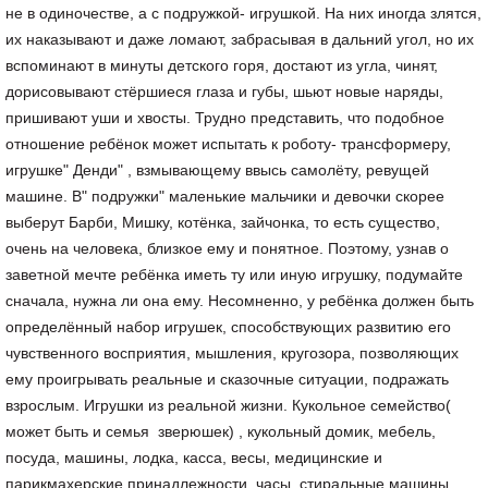
не в одиночестве, а с подружкой- игрушкой. На них иногда злятся,
их наказывают и даже ломают, забрасывая в дальний угол, но их
вспоминают в минуты детского горя, достают из угла, чинят,
дорисовывают стёршиеся глаза и губы, шьют новые наряды,
пришивают уши и хвосты. Трудно представить, что подобное
отношение ребёнок может испытать к роботу- трансформеру,
игрушке" Денди" , взмывающему ввысь самолёту, ревущей
машине. В" подружки" маленькие мальчики и девочки скорее
выберут Барби, Мишку, котёнка, зайчонка, то есть существо,
очень на человека, близкое ему и понятное. Поэтому, узнав о
заветной мечте ребёнка иметь ту или иную игрушку, подумайте
сначала, нужна ли она ему. Несомненно, у ребёнка должен быть
определённый набор игрушек, способствующих развитию его
чувственного восприятия, мышления, кругозора, позволяющих
ему проигрывать реальные и сказочные ситуации, подражать
взрослым. Игрушки из реальной жизни. Кукольное семейство(
может быть и семья зверюшек) , кукольный домик, мебель,
посуда, машины, лодка, касса, весы, медицинские и
парикмахерские принадлежности, часы, стиральные машины,