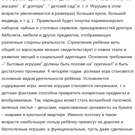
магазин" , в" доктора" , " детский сад" и. т. п. Игрушки в этом
возрасте увеличиваются в размерах( большая кукла, большой
медведь и т. д. ) . Правильной будет покупка парикмахерских
наборов, чайных и столовых сервизов, принадлежностей доктора
Айболита, мебели и других предметов, отображающих
различные стороны реальности. Стремление ребёнка жить
общей со взрослыми жизнью свидетельствует о новом этапе в
развитии эмоций и социальной адаптации. Основное требование
–" бытовые игрушки" должны быть похожи на" оригинал" и быть
достаточно прочными. К четырём годам ролевая игра становится
основным видом деятельности ребёнка. Усложняется
содержание игры, многие игрушки становятся ненужными, т. к.
детская фантазия способна превратить конкретные предметы в
воображаемые. Так, карандаш может стать волшебной палочкой,
зелёные листья – деньгами, нарисованные орнаменты на бумаге
– коврами в кукольной квартире. Именно поэтому в таком
возрасте наибольшую пользу ребёнку принесут не дорогие и
бесполезные игрушки, а функциональные, пусть даже сделанные