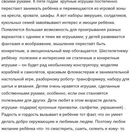
своими руками. К пяти годам крупные игрушки постепенно
перестают занимать ребёнка и перемещаются из игровой зоны
на кресла, кровати, шкафы. А вот наборы зверушек, солдатиков,
кукольных семей завоёвывают интерес и эмоции ребёнка.
Появляется большая возможность для проигрывания разных
вариантов с одними и теми же игрушками; у детей развивается
фантазия и воображение, мышление перестаёт быть
конкретным, а эмоциональный мир обогащается. Шестилетнему
ребёнку полезнее и интереснее не статичные и конкретные
игрушки – он будет рад необычному конструктору, моделям
кораблей и самолётов, красивым фломастерам и занимательной
настольной игре, разборному роботу- трансформеру, набору для
шитья и вязания. Детям очень нравятся игрушки, сделанные
собственными руками, особенно, если они становятся
полезными для других. Дети любят в этом возрасте делать
игрушки- подарки( кухонные прихватки, салфетки, украшения) .
Радость и гордость вызывает в ребёнке тот факт, что он умеет
делать добро окружающим и любимым людям. Поэтому любое
желание ребёнка что- то смастерить, сшить, склеить и кому- то