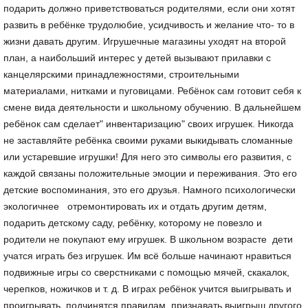
подарить должно приветствоваться родителями, если они хотят
развить в ребёнке трудолюбие, усидчивость и желание что- то в
жизни давать другим. Игрушечные магазины уходят на второй
план, а наибольший интерес у детей вызывают прилавки с
канцелярскими принадлежностями, строительными
материалами, нитками и пуговицами. Ребёнок сам готовит себя к
смене вида деятельности и школьному обучению. В дальнейшем
ребёнок сам сделает" инвентаризацию" своих игрушек. Никогда
не заставляйте ребёнка своими руками выкидывать сломанные
или устаревшие игрушки! Для него это символы его развития, с
каждой связаны положительные эмоции и переживания. Это его
детские воспоминания, это его друзья. Намного психологически
экологичнее отремонтировать их и отдать другим детям,
подарить детскому саду, ребёнку, которому не повезло и
родители не покупают ему игрушек. В школьном возрасте дети
учатся играть без игрушек. Им всё больше начинают нравиться
подвижные игры со сверстниками с помощью мячей, скакалок,
черепков, ножичков и т. д. В играх ребёнок учится выигрывать и
проигрывать, подчинятся правилам, признавать выигрыш другого