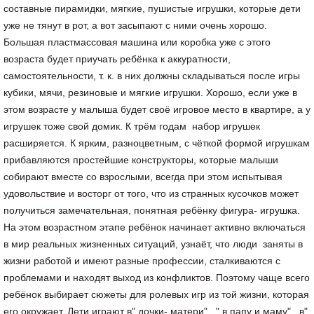
составные пирамидки, мягкие, пушистые игрушки, которые дети
уже не тянут в рот, а вот засыпают с ними очень хорошо.
Большая пластмассовая машина или коробка уже с этого
возраста будет приучать ребёнка к аккуратности,
самостоятельности, т. к. в них должны складываться после игры
кубики, мячи, резиновые и мягкие игрушки. Хорошо, если уже в
этом возрасте у малыша будет своё игровое место в квартире, а у
игрушек тоже свой домик. К трём годам набор игрушек
расширяется. К ярким, разноцветным, с чёткой формой игрушкам
прибавляются простейшие конструкторы, которые малыши
собирают вместе со взрослыми, всегда при этом испытывая
удовольствие и восторг от того, что из странных кусочков может
получиться замечательная, понятная ребёнку фигура- игрушка.
На этом возрастном этапе ребёнок начинает активно включаться
в мир реальных жизненных ситуаций, узнаёт, что люди заняты в
жизни работой и имеют разные профессии, сталкиваются с
проблемами и находят выход из конфликтов. Поэтому чаще всего
ребёнок выбирает сюжеты для ролевых игр из той жизни, которая
его окружает. Дети играют в" дочки- матери" , " в папу и маму" , в"