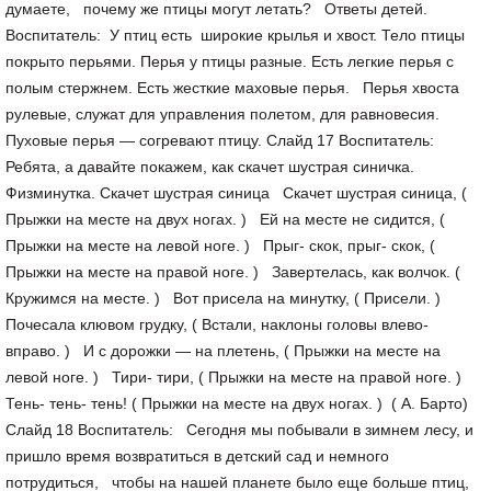
думаете, почему же птицы могут летать? Ответы детей.
Воспитатель: У птиц есть широкие крылья и хвост. Тело птицы
покрыто перьями. Перья у птицы разные. Есть легкие перья с
полым стержнем. Есть жесткие маховые перья. Перья хвоста
рулевые, служат для управления полетом, для равновесия.
Пуховые перья — согревают птицу. Слайд 17 Воспитатель:
Ребята, а давайте покажем, как скачет шустрая синичка.
Физминутка. Скачет шустрая синица Скачет шустрая синица, (
Прыжки на месте на двух ногах. ) Ей на месте не сидится, (
Прыжки на месте на левой ноге. ) Прыг- скок, прыг- скок, (
Прыжки на месте на правой ноге. ) Завертелась, как волчок. (
Кружимся на месте. ) Вот присела на минутку, ( Присели. )
Почесала клювом грудку, ( Встали, наклоны головы влево-
вправо. ) И с дорожки — на плетень, ( Прыжки на месте на
левой ноге. ) Тири- тири, ( Прыжки на месте на правой ноге. )
Тень- тень- тень! ( Прыжки на месте на двух ногах. ) ( А. Барто)
Слайд 18 Воспитатель: Сегодня мы побывали в зимнем лесу, и
пришло время возвратиться в детский сад и немного
потрудиться, чтобы на нашей планете было еще больше птиц,