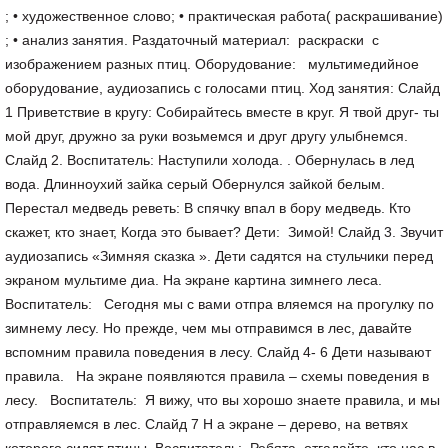
; • художественное слово; • практическая работа( раскрашивание)
; • анализ занятия. Раздаточный материал: раскраски с
изображением разных птиц. Оборудование: мультимедийное
оборудование, аудиозапись с голосами птиц. Ход занятия: Слайд
1 Приветствие в кругу: Собирайтесь вместе в круг. Я твой друг- ты
мой друг, дружно за руки возьмемся и друг другу улыбнемся.
Слайд 2. Воспитатель: Наступили холода. . Обернулась в лед
вода. Длинноухий зайка серый Обернулся зайкой белым.
Перестал медведь реветь: В спячку впал в бору медведь. Кто
скажет, кто знает, Когда это бывает? Дети: Зимой! Слайд 3. Звучит
аудиозапись «Зимняя сказка ». Дети садятся на стульчики перед
экраном мультиме диа. На экране картина зимнего леса.
Воспитатель: Сегодня мы с вами отпра вляемся на прогулку по
зимнему лесу. Но прежде, чем мы отправимся в лес, давайте
вспомним правила поведения в лесу. Слайд 4- 6 Дети называют
правила. На экране появляются правила – схемы поведения в
лесу. Воспитатель: Я вижу, что вы хорошо знаете правила, и мы
отправляемся в лес. Слайд 7 Н а экране – дерево, на ветвях