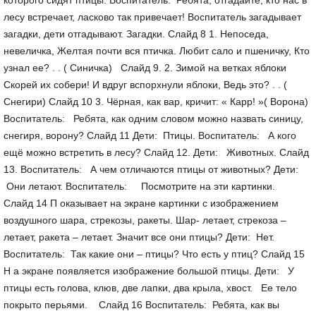
которого сидят птицы. Воспитатель: Ребята, отгадайте, кто нас в
лесу встречает, ласково так привечает! Воспитатель загадывает
загадки, дети отгадывают. Загадки. Слайд 8 1. Непоседа,
невеличка, Желтая почти вся птичка. Любит сало и пшеничку, Кто
узнал ее? . . ( Синичка) Слайд 9. 2. Зимой на ветках яблоки
Скорей их собери! И вдруг вспорхнули яблоки, Ведь это? . . (
Снегири) Слайд 10 3. Чёрная, как вар, кричит: « Карр! »( Ворона)
Воспитатель: Ребята, как одним словом можно назвать синицу,
снегиря, ворону? Слайд 11 Дети: Птицы. Воспитатель: А кого
ещё можно встретить в лесу? Слайд 12. Дети: Животных. Слайд
13. Воспитатель: А чем отличаются птицы от животных? Дети:
Они летают. Воспитатель: Посмотрите на эти картинки.
Слайд 14 П оказывает на экране картинки с изображением
воздушного шара, стрекозы, ракеты. Шар- летает, стрекоза –
летает, ракета – летает. Значит все они птицы? Дети: Нет.
Воспитатель: Так какие они – птицы? Что есть у птиц? Слайд 15
Н а экране появляется изображение большой птицы. Дети: У
птицы есть голова, клюв, две лапки, два крыла, хвост. Ее тело
покрыто перьями. Слайд 16 Воспитатель: Ребята, как вы