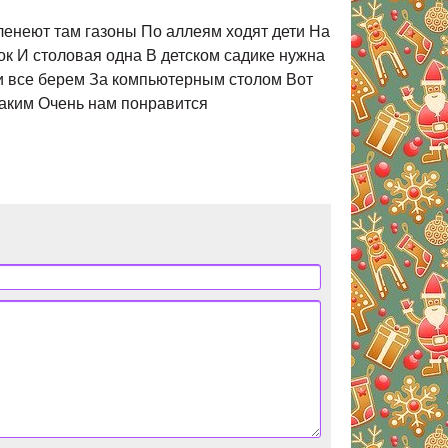
ленеют там газоны По аллеям ходят дети На
ок И столовая одна В детском садике нужна
ки все берем За компьютерным столом Вот
 таким Очень нам понравится