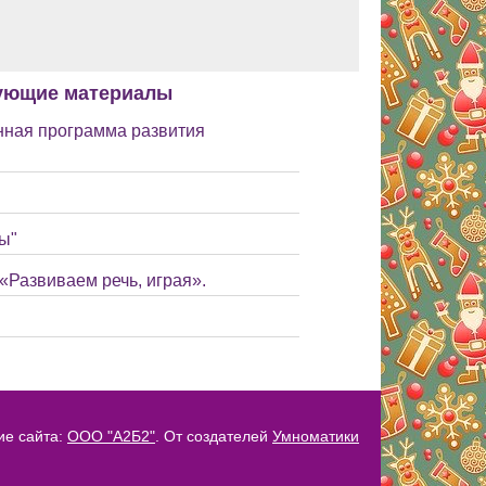
ующие материалы
ная программа развития
ы"
«Развиваем речь, играя».
ие сайта:
ООО "А2Б2"
. От создателей
Умноматики