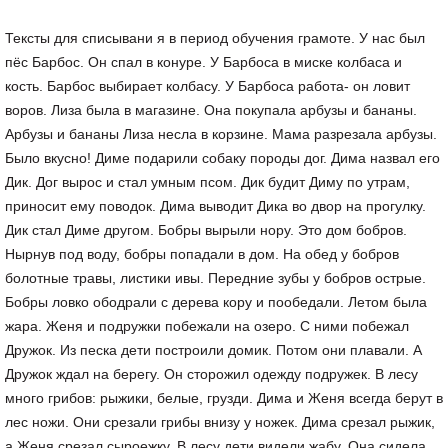
Тексты для списывани я в период обучения грамоте. У нас был
пёс Барбос. Он спал в конуре. У Барбоса в миске колбаса и
кость. Барбос выбирает колбасу. У Барбоса работа- он ловит
воров. Лиза была в магазине. Она покупала арбузы и бананы.
Арбузы и бананы Лиза несла в корзине. Мама разрезала арбузы.
Было вкусно! Диме подарили собаку породы дог. Дима назвал его
Дик. Дог вырос и стал умным псом. Дик будит Диму по утрам,
приносит ему поводок. Дима выводит Дика во двор на прогулку.
Дик стал Диме другом. Бобры вырыли нору. Это дом бобров.
Нырнув под воду, бобры попадали в дом. На обед у бобров
болотные травы, листики ивы. Передние зубы у бобров острые.
Бобры ловко ободрали с дерева кору и пообедали. Летом была
жара. Женя и подружки побежали на озеро. С ними побежал
Дружок. Из песка дети построили домик. Потом они плавали. А
Дружок ждал на берегу. Он сторожил одежду подружек. В лесу
много грибов: рыжики, белые, грузди. Дима и Женя всегда берут в
лес ножи. Они срезали грибы внизу у ножек. Дима срезал рыжик,
а Женя срезал сыроежку. В лесу дети видели жабу. Она сидела