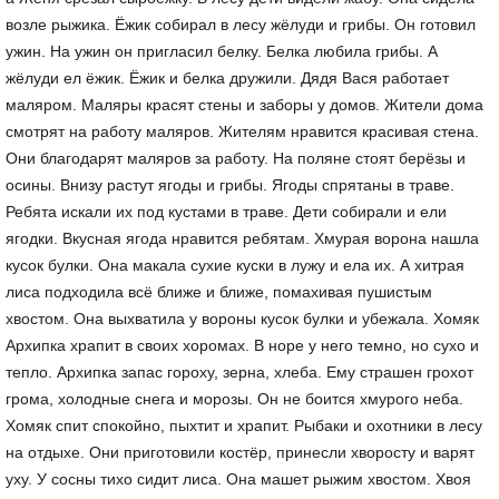
возле рыжика. Ёжик собирал в лесу жёлуди и грибы. Он готовил
ужин. На ужин он пригласил белку. Белка любила грибы. А
жёлуди ел ёжик. Ёжик и белка дружили. Дядя Вася работает
маляром. Маляры красят стены и заборы у домов. Жители дома
смотрят на работу маляров. Жителям нравится красивая стена.
Они благодарят маляров за работу. На поляне стоят берёзы и
осины. Внизу растут ягоды и грибы. Ягоды спрятаны в траве.
Ребята искали их под кустами в траве. Дети собирали и ели
ягодки. Вкусная ягода нравится ребятам. Хмурая ворона нашла
кусок булки. Она макала сухие куски в лужу и ела их. А хитрая
лиса подходила всё ближе и ближе, помахивая пушистым
хвостом. Она выхватила у вороны кусок булки и убежала. Хомяк
Архипка храпит в своих хоромах. В норе у него темно, но сухо и
тепло. Архипка запас гороху, зерна, хлеба. Ему страшен грохот
грома, холодные снега и морозы. Он не боится хмурого неба.
Хомяк спит спокойно, пыхтит и храпит. Рыбаки и охотники в лесу
на отдыхе. Они приготовили костёр, принесли хворосту и варят
уху. У сосны тихо сидит лиса. Она машет рыжим хвостом. Хвоя