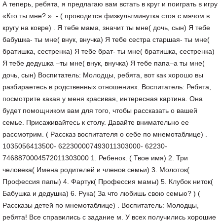
А теперь, ребята, я предлагаю вам встать в круг и поиграть в игру
«Кто ты мне? ». - ( проводится физкультминутка стоя с мячом в
кругу на ковре) . Я тебе мама, значит ты мне( дочь, сын) Я тебе
бабушка- ты мне( внук, внучка) Я тебе сестра старшая- ты мне(
братишка, сестренка) Я тебе брат- ты мне( братишка, сестренка)
Я тебе дедушка –ты мне( внук, внучка) Я тебе папа–а ты мне(
дочь, сын) Воспитатель: Молодцы, ребята, вот как хорошо вы
разбираетесь в родственных отношениях. Воспитатель: Ребята,
посмотрите какая у меня красивая, интересная картина. Она
будет помощником вам для того, чтобы рассказать о вашей
семье. Присаживайтесь к столу. Давайте внимательно ее
рассмотрим. ( Рассказ воспитателя о себе по мнемотаблице) .
1035056413500- 622300007493011303000- 62230-
7468870004572011303000 1. Ребенок. ( Твое имя) 2. Три
человека( Имена родителей и членов семьи) 3. Молоток(
Профессия папы) 4. Фартук( Профессия мамы) 5. Клубок ниток(
Бабушка и дедушка) 6. Рука( За что любишь свою семью? ) (
Рассказы детей по мнемотаблице) . Воспитатель: Молодцы,
ребята! Все справились с задание м. У всех получились хорошие