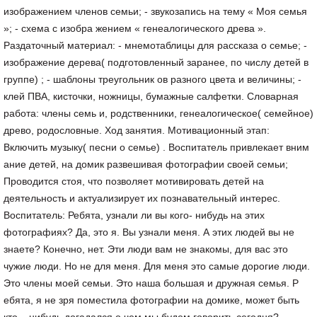
изображением членов семьи; - звукозапись на тему « Моя семья
»; - схема с изобра жением « генеалогического древа ».
Раздаточный материал: - мнемотаблицы для рассказа о семье; -
изображение дерева( подготовленный заранее, по числу детей в
группе) ; - шаблоны треугольник ов разного цвета и величины; -
клей ПВА, кисточки, ножницы, бумажные салфетки. Словарная
работа: члены семь и, родственники, генеалогическое( семейное)
древо, родословные. Ход занятия. Мотивационный этап:
Включить музыку( песни о семье) . Воспитатель привлекает вним
ание детей, на домик развешивая фотографии своей семьи;
Проводится стоя, что позволяет мотивировать детей на
деятельность и актуализирует их познавательный интерес.
Воспитатель: Ребята, узнали ли вы кого- нибудь на этих
фотографиях? Да, это я. Вы узнали меня. А этих людей вы не
знаете? Конечно, нет. Эти люди вам не знакомы, для вас это
чужие люди. Но не для меня. Для меня это самые дорогие люди.
Это члены моей семьи. Это наша большая и дружная семья. Р
ебята, я не зря поместила фотографии на домике, может быть