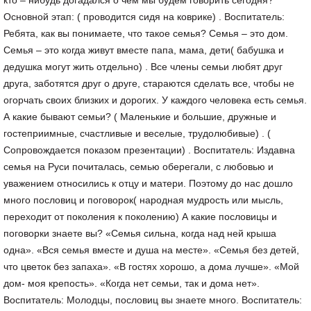
кто – нибудь догадался о чем мы будем говорить сегодня?
Основной этап: ( проводится сидя на коврике) . Воспитатель:
Ребята, как вы понимаете, что такое семья? Семья – это дом.
Семья – это когда живут вместе папа, мама, дети( бабушка и
дедушка могут жить отдельно) . Все члены семьи любят друг
друга, заботятся друг о друге, стараются сделать все, чтобы не
огорчать своих близких и дорогих. У каждого человека есть семья.
А какие бывают семьи? ( Маленькие и большие, дружные и
гостеприимные, счастливые и веселые, трудолюбивые) . (
Сопровождается показом презентации) . Воспитатель: Издавна
семья на Руси почиталась, семью оберегали, с любовью и
уважением относились к отцу и матери. Поэтому до нас дошло
много пословиц и поговорок( народная мудрость или мысль,
переходит от поколения к поколению) А какие пословицы и
поговорки знаете вы? «Семья сильна, когда над ней крыша
одна». «Вся семья вместе и душа на месте». «Семья без детей,
что цветок без запаха». «В гостях хорошо, а дома лучше». «Мой
дом- моя крепость». «Когда нет семьи, так и дома нет».
Воспитатель: Молодцы, пословиц вы знаете много. Воспитатель: