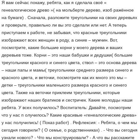
Я вам сейчас покажу, ребята, как я сделала своё «
генеалогическое древо »( на мольберте дерево, изоб ражённое
на бумаге) . Сначала, разложите треугольники на своих деревьях
и проверьте, правильно ли вы это сделали или нет. А теперь
приступаем к работе, не забывая, что красные треугольники
изображают всех женщин в роду, а синие – мужчин. Вот,
посмотрите, какие большие корни у моего дерева и ваших
деревьев тоже. Корни – это наши бабушки и дедушки( большие
треугольники красного и синего цвета, ствол – это основа дерева
– наши папы и мамы( треугольники среднего размера синего и
красного цвета, и веточки, посмотрите как их много это мы –
детки – треугольники маленького размера красного и синего
цвета. Также на веточки приклеим треугольники, которые
изображают наших братиков и сестричек. Какие молодцы наши
ребята. У всех получилось? Воспитатель: Давайте, посмотрим
что у нас п олучилось? Какие красивые «генеалогические древа»
у нас получились! ( Показ работ) . Рефлексия: - Ребята, о чем мы
сегодня говорили? ( О семье, о родственниках) . - Что вы сегодня
узнали нового? - Что мы конструировали? - А что вы расскажите