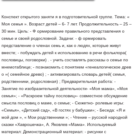
Конспект открытого заняти я в подготовительной группе. Тема: «
Моя семья ». Возраст детей – 6- 7 лет. Продолжительность – 25 –
30 мин. Цель: - Ф ормирование правильного представления о
семье и своей родословной. Задачи: - ф ормировать
представление о членах семь и, как о людях, которые живут
вместе; - побуждать детей к использованию в речи фольклора(
пословицы, поговорки) . - учить составлять рассказы о семье по
мнемотаблице; - познакомить с понятием «генеалогическое древ
о »( семейное древо) ; - активизировать словарь детей( семья,
родственники, родословная) ; Предварительная работа: -
Занятие по изобразительной деятельности- «Моя мама», «Моя
семья»; - «Раскроем тайну пословиц»- совместное обсуждение
смысла пословиц о маме, о семье; - Сюжетно- ролевые игры:
«Семья», «Детский сад», «В гостях у бабушки»; - Беседа: «Я и
мой дом », « Мои родственники »; - Чтение – русской народной
сказки «Хаврошечка», А. Яковлев «Мама». Используемый
материал: Демонстрационный материал: - рисунки с