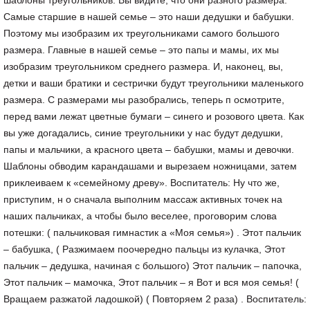
шаблоны треугольников. Вы видите, что они разного размера.
Самые старшие в нашей семье – это наши дедушки и бабушки.
Поэтому мы изобразим их треугольниками самого большого
размера. Главные в нашей семье – это папы и мамы, их мы
изобразим треугольником среднего размера. И, наконец, вы,
детки и ваши братики и сестрички будут треугольники маленького
размера. С размерами мы разобрались, теперь п осмотрите,
перед вами лежат цветные бумаги – синего и розового цвета. Как
вы уже догадались, синие треугольники у нас будут дедушки,
папы и мальчики, а красного цвета – бабушки, мамы и девочки.
Шаблоны обводим карандашами и вырезаем ножницами, затем
приклеиваем к «семейному древу». Воспитатель: Ну что же,
приступим, н о сначала выполним массаж активных точек на
наших пальчиках, а чтобы было веселее, проговорим слова
потешки: ( пальчиковая гимнастик а «Моя семья») . Этот пальчик
– бабушка, ( Разжимаем поочередно пальцы из кулачка, Этот
пальчик – дедушка, начиная с большого) Этот пальчик – папочка,
Этот пальчик – мамочка, Этот пальчик – я Вот и вся моя семья! (
Вращаем разжатой ладошкой) ( Повторяем 2 раза) . Воспитатель: