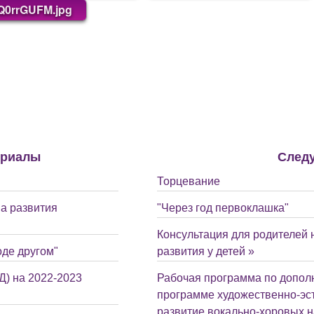
Q0rrGUFM.jpg
ериалы
След
Торцевание
а развития
"Через год первоклашка"
Консультация для родителей 
оде другом"
развития у детей »
) на 2022-2023
Рабочая программа по допол
программе художественно-эс
развитие вокально-хоровых н