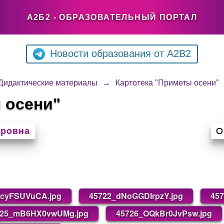
А2Б2 - ОБРАЗОВАТЕЛЬНЫЙ ПОРТАЛ
Новости образования от A2B2
Дидактические материалы
→
Картотека "Приметы осени"
 осени"
ировна
О
IcyFSUVuCA.jpg
45722_dNoGGDIrpzY.jpg
457
725_mB6HX0vwUMg.jpg
45726_OQkBr0JvPsw.jpg