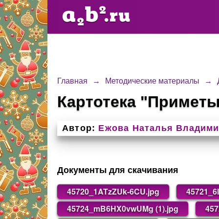
Главная
→
Методические материалы
→
Картотека "Приметы
Автор:
Ежова Наталья Владим
Документы для скачивания
45720_1ATzZUk-6CU.jpg
45721_6
45724_mB6HX0vwUMg (1).jpg
45