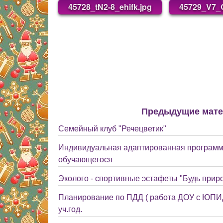
45728_tN2-8_ehifk.jpg
45729_V7_
Предыдущие мат
Семейный клуб "Речецветик"
Индивидуальная адаптированная программ
обучающегося
Эколого - спортивные эстафеты "Будь прир
Планирование по ПДД ( работа ДОУ с ЮПИД
уч.год.