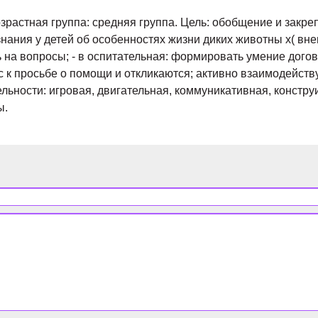
растная группа: средняя группа. Цель: обобщение и закреп
нания у детей об особенностях жизни диких животны х( внеш
на вопросы; - в оспитательная: формировать умение догов
к просьбе о помощи и откликаются; активно взаимодейству
льности: игровая, двигательная, коммуникативная, констр
ы.