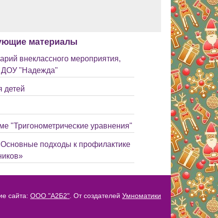
ующие материалы
арий внеклассного мероприятия,
в ДОУ "Надежда"
 детей
ме "Тригонометрические уравнения"
 «Основные подходы к профилактике
ников»
ие сайта:
ООО "А2Б2"
. От создателей
Умноматики